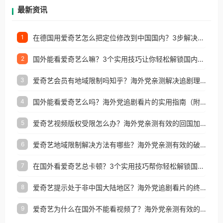
再因地区和版权限制所困扰。
最新资讯
在德国用爱奇艺怎么把定位修改到中国国内？3步解决+2个实用场景分享
1
国外能看爱奇艺么嘛？3个实用技巧让你轻松解锁国内影视（附越南华数TV定位修改+网易云海外收费解析）
2
爱奇艺会员有地域限制吗知乎？海外党亲测解决追剧理财双难题的加速器攻略
3
国外能看爱奇艺么吗？海外党追剧看片的实用指南（附避坑技巧）
4
爱奇艺视频版权受限怎么办？海外党亲测有效的回国加速器选择指南
5
爱奇艺地域限制解决方法有哪些？海外党亲测有效的破界指南
6
在国外看爱奇艺总卡顿？3个实用技巧帮你轻松解锁国内影音与生活服务
7
爱奇艺提示处于非中国大陆地区？海外党追剧看片的终极解决方案来了
8
爱奇艺为什么在国外不能看视频了？海外党亲测有效的回国加速方案来了
9