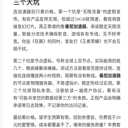
三个大坑
选加速器别只看价格。第一个坑是"无限流量"的虚假宣
传。有些产品宣称无限，但超过50GB就限速，看视频直
接变幻灯片。真正靠谱的像
番茄加速器
，承诺稳定无限流
量，智能分流技术确保影音、游戏各有专线，互不抢带
宽。你追《狂飙》的同时，室友打《王者荣耀》也不会互
相干扰。
第二个坑是节点虚标。号称全球上百节点，实际能用的就
几个，晚高峰集体瘫痪。测试方法是看是否提供试用，连
接后连续播放两小时视频，观察有没有断线。
番茄加速器
的节点是物理服务器，不是虚拟IP，稳定性经过实测。第
三个坑是隐私条款。注册前读一遍用户协议，看有没
有"可能共享您的数据给第三方"的条款。正规产品会明确
承诺零日志政策，不记录你的访问记录。
最后看价格。留学生预算有限，但别贪便宜。月费低于20
元的要警惕，成本都覆盖不了，哪来的服务质量？年费套