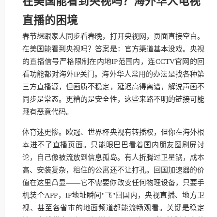
在美国能看到央视吗？海外华人电视
直播的困境
春节想跟家人同步看春晚，打开央视网，页面直接空白。
在美国能看到央视吗？答案是：官方渠道基本没戏。央视
的直播信号严格限制在内地IP范围内，连CCTV官网的回
看功能都对海外IP关门。海外华人常用的办法是找各种第
三方直播源，但画质不稳定，延迟高得离谱，解说声画不
同步是常态。更糟的是安全性，这些来路不明的链接可能
藏有恶意代码。
体育迷更惨。欧冠、世界杯央视有转播权，但你在海外根
本进不了直播页面。只能眼巴巴看着国内朋友圈刷屏讨
论，自己像被流放到信息孤岛。有人折腾过卫星锅，成本
高、安装复杂，租住的公寓还不让打孔。回国加速器的价
值在这里凸显——它不需要你改变任何物理设备，只要手
机装个APP，IP地址瞬间"飞"回国内，央视直播、地方卫
视、甚至各省市的地面频道都能流畅观看。关键是稳定