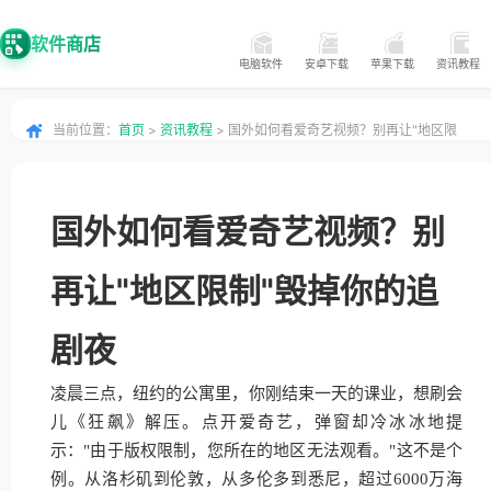
软件商店
电脑软件
安卓下载
苹果下载
资讯教程
当前位置：
首页
>
资讯教程
> 国外如何看爱奇艺视频？别再让"地区限
制"毁掉你的追剧夜
国外如何看爱奇艺视频？别
再让"地区限制"毁掉你的追
剧夜
凌晨三点，纽约的公寓里，你刚结束一天的课业，想刷会
儿《狂飙》解压。点开爱奇艺，弹窗却冷冰冰地提
示："由于版权限制，您所在的地区无法观看。"这不是个
例。从洛杉矶到伦敦，从多伦多到悉尼，超过6000万海