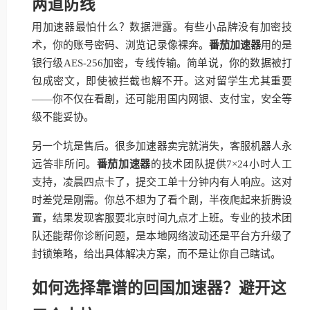
两道防线
用加速器最怕什么？数据泄露。有些小品牌没有加密技
术，你的账号密码、浏览记录像裸奔。
番茄加速器
用的是
银行级AES-256加密，专线传输。简单说，你的数据被打
包成密文，即使被拦截也解不开。这对留学生尤其重要
——你不仅在看剧，还可能用国内网银、支付宝，安全等
级不能妥协。
另一个坑是售后。很多加速器卖完就消失，客服机器人永
远答非所问。
番茄加速器
的技术团队提供7×24小时人工
支持，凌晨四点卡了，提交工单十分钟内有人响应。这对
时差党是刚需。你总不想为了看个剧，半夜爬起来折腾设
置，结果发现客服要北京时间九点才上班。专业的技术团
队还能帮你诊断问题，是本地网络波动还是平台方升级了
封锁策略，给出具体解决方案，而不是让你自己瞎试。
如何选择靠谱的回国加速器？避开这