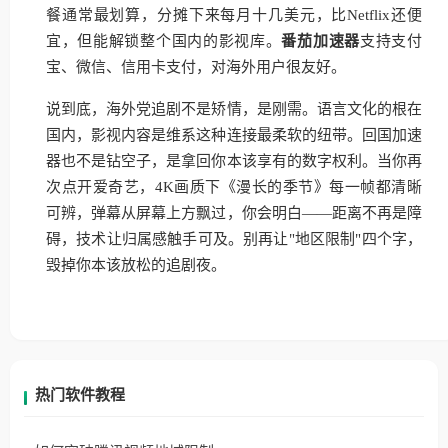
餐通常最划算，分摊下来每月十几美元，比Netflix还便
宜，但能解锁整个国内的影视库。
番茄加速器
支持支付
宝、微信、信用卡支付，对海外用户很友好。
说到底，海外党追剧不是矫情，是刚需。语言文化的根在
国内，影视内容是维系这种连接最柔软的纽带。回国加速
器也不是钻空子，是拿回你本该享有的数字权利。当你再
次点开爱奇艺，4K画质下《漫长的季节》每一帧都清晰
可辨，弹幕从屏幕上方飘过，你会明白——距离不再是障
碍，技术让归属感触手可及。别再让"地区限制"四个字，
毁掉你本该放松的追剧夜。
热门软件教程