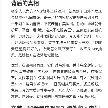
背后的真相
很多人以为充了VIP就能全球通用，结果到了国外才发现
会员资格形同虚设。爱奇艺的内容授权是按国家划分的，
一部剧在国内能播，不代表能在美国播。你的IP地址就像
护照，平台一看"哦，这人不在服务区"，立刻触发封锁机
制。更烦的是，这种限制是动态的。今天能看的剧，明天
可能因版权到期变灰。留学生群里经常有人哀嚎："我昨
天还追得好好的，今天怎么就下架了？"这不是APP抽
风，是版权方在收紧地域授权。
优酷、腾讯视频同理。它们对海外用户并非完全封闭，但
内容库被砍得七零八落。你想看的最新国产剧、独播综
艺，大概率躺在"仅限中国大陆"的名单里。有人试过用免
费VPN，结果卡顿成PPT，画质糊成马赛克，还总断线。
免费工具的本质是共享带宽，几百人挤一条线路，能流畅
才怪。这时候，专线级的回国加速器才真正解决问题。