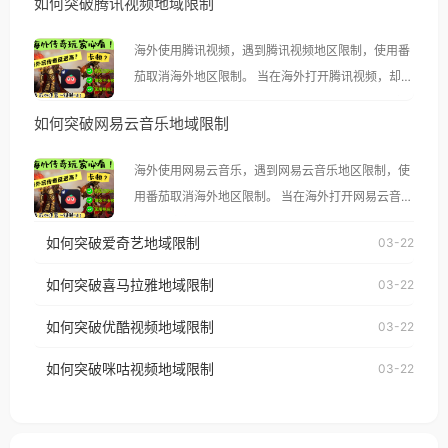
如何突破腾讯视频地域限制
海外使用腾讯视频，遇到腾讯视频地区限制，使用番
茄取消海外地区限制。 当在海外打开腾讯视频，却突
然弹出“由于版权限制，您所在的地区无法播放”的提
如何突破网易云音乐地域限制
示语。 海外用户如香港、澳门、台湾、美国、加拿
大、澳大利亚、欧洲等国家和地区时，腾讯视频也会
海外使用网易云音乐，遇到网易云音乐地区限制，使
像其他音乐平台一样，出现地区及版权限制问题，且
用番茄取消海外地区限制。 当在海外打开网易云音
仅能在中国大陆地区播放。 遇到这个问题的朋友们，
乐，却突然弹出“由于版权限制，您所在的地区无法
使用番茄回国加速器，即可解决「海外用户收听腾讯
如何突破爱奇艺地域限制
03-22
播放”的提示语。 海外用户如香港、澳门、台湾、美
视频地区版权限制」的问题，无论人在香港、澳门、
国、加拿大、澳大利亚、欧洲等国家和地区时，网易
如何突破喜马拉雅地域限制
03-22
台湾、美国、加拿大、澳大利亚、欧洲等国家和地区
云音乐也会像其他音乐平台一样，出现地区及版权限
工作、留学、定居等，都可以使用，不再因地区和版
如何突破优酷视频地域限制
03-22
制问题，且仅能在中国大陆地区播放。 遇到这个问题
权限制所困扰。
的朋友们，使用番茄回国加速器，即可解决「海外用
如何突破咪咕视频地域限制
03-22
户收听网易云音乐地区版权限制」的问题，无论人在
香港、澳门、台湾、美国、加拿大、澳大利亚、欧洲
等国家和地区工作、留学、定居等，都可以使用，不