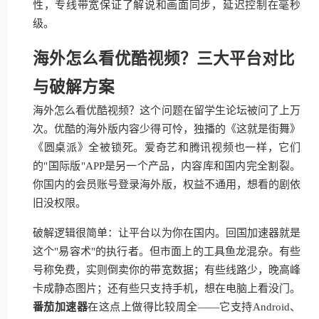
性，专线带宽保证了解说和画面同步，延迟控制在毫秒
级。
海外怎么看优酷视频？三大平台对比
与破解方案
海外怎么看优酷视频？这个问题在留学生论坛被问了上万
次。优酷的海外版内容少得可怜，独播的《这就是街舞》
《圆桌派》全被锁死。爱奇艺和腾讯视频也一样，它们
的"国际版"APP是另一个产品，内容库和国内完全割裂。
你国内的会员账号登录海外版，权益不通用，想看的剧依
旧没权限。
破解逻辑很简单：让平台以为你在国内。回国加速器就是
这个"易容术"的执行者。但市面上的工具鱼龙混杂。有些
号称免费，实则倒卖你的带宽数据；有些线路少，晚高峰
卡成静态图片；还有些只支持手机，想在电脑上看没门。
番茄加速器
在这点上做得比较周全——它支持Android、