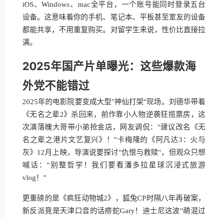
iOS、Windows、mac全平台，一个账号能同时登录五台
设备。这意味着你的手机、笔记本、平板甚至室友的设备
都能共享，不用重复购买。对留学生来说，性价比直接拉
满。
2025年国产片单曝光：这些爆款海
外党不能错过
2025年的电影院要变成大型"神仙打架"现场。刘德华带着
《无名之辈2》杀回来，前作靠小人物逆袭狂揽票房，这
次演落魄大哥带小弟抢金店，网友调侃："建议改名《无
名之辈之港片文艺复兴》！"卡梅隆的《阿凡达3：火与
灰》12月上映，导演说要探讨"仇恨与救赎"，但观众只想
喊话："别整哲学！我们要看潘多拉星球沉浸式旅游
vlog！"
更重磅的是《疯狂动物城2》，狐兔CP时隔八年再破案，
新反派竟是天津口音的话痨蛇Gary！迪士尼这波"萌混过