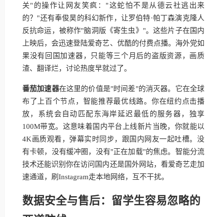
关"的操作让网友笑疯："这蛇怕不是从德云社逃出来
的？"还有奉俊昊的科幻新作，让罗伯特·帕丁森演克隆人
反抗命运，被称作"脑洞版《寄生虫》"。这些片子在国内
上映后，会迅速登陆爱奇艺、优酷的付费点播。海外党如
果没有回国加速器，只能等三个月后的盗版资源，画质
渣、翻译烂，讨论热度早就过了。
番茄加速器
在这里的价值是"时间差"的消灭器。它在全球
布了上百个节点，智能推荐最优线路。你在纽约点击播
放，系统会自动匹配东海岸延迟最低的服务器，独享
100M带宽。这意味着国内平台上线新片当晚，你就能以
4K画质观看，弹幕实时同步，跟国内网友一起吐槽。没
有卡顿，没有缓冲圈，没有"正在加载"的焦虑。智能分流
技术还能识别你在访问国内还是国外网站，看爱奇艺走加
速通道，刷Instagram走本地网络，互不干扰。
数据安全与售后：留学生容易忽略的