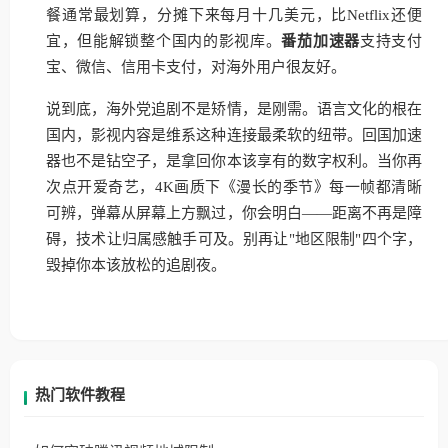
餐通常最划算，分摊下来每月十几美元，比Netflix还便
宜，但能解锁整个国内的影视库。
番茄加速器
支持支付
宝、微信、信用卡支付，对海外用户很友好。
说到底，海外党追剧不是矫情，是刚需。语言文化的根在
国内，影视内容是维系这种连接最柔软的纽带。回国加速
器也不是钻空子，是拿回你本该享有的数字权利。当你再
次点开爱奇艺，4K画质下《漫长的季节》每一帧都清晰
可辨，弹幕从屏幕上方飘过，你会明白——距离不再是障
碍，技术让归属感触手可及。别再让"地区限制"四个字，
毁掉你本该放松的追剧夜。
热门软件教程