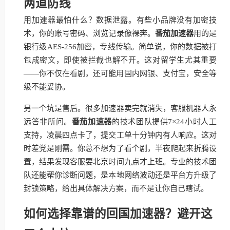
两道防线
用加速器最怕什么？数据泄露。有些小品牌没有加密技
术，你的账号密码、浏览记录像裸奔。
番茄加速器
用的是
银行级AES-256加密，专线传输。简单说，你的数据被打
包成密文，即使被拦截也解不开。这对留学生尤其重要
——你不仅在看剧，还可能用国内网银、支付宝，安全等
级不能妥协。
另一个坑是售后。很多加速器卖完就消失，客服机器人永
远答非所问。
番茄加速器
的技术团队提供7×24小时人工
支持，凌晨四点卡了，提交工单十分钟内有人响应。这对
时差党是刚需。你总不想为了看个剧，半夜爬起来折腾设
置，结果发现客服要北京时间九点才上班。专业的技术团
队还能帮你诊断问题，是本地网络波动还是平台方升级了
封锁策略，给出具体解决方案，而不是让你自己瞎试。
如何选择靠谱的回国加速器？避开这