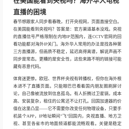
在美国能看到央视吗？海外华人电视
直播的困境
春节想跟家人同步看春晚，打开央视网，页面直接空白。
在美国能看到央视吗？答案是：官方渠道基本没戏。央视
的直播信号严格限制在内地IP范围内，连CCTV官网的回
看功能都对海外IP关门。海外华人常用的办法是找各种第
三方直播源，但画质不稳定，延迟高得离谱，解说声画不
同步是常态。更糟的是安全性，这些来路不明的链接可能
藏有恶意代码。
体育迷更惨。欧冠、世界杯央视有转播权，但你在海外根
本进不了直播页面。只能眼巴巴看着国内朋友圈刷屏讨
论，自己像被流放到信息孤岛。有人折腾过卫星锅，成本
高、安装复杂，租住的公寓还不让打孔。回国加速器的价
值在这里凸显——它不需要你改变任何物理设备，只要手
机装个APP，IP地址瞬间"飞"回国内，央视直播、地方卫
视、甚至各省市的地面频道都能流畅观看。关键是稳定