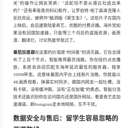
关"的操作让网友笑疯："这蛇怕不是从德云社逃出来
的？"还有奉俊昊的科幻新作，让罗伯特·帕丁森演克隆人
反抗命运，被称作"脑洞版《寄生虫》"。这些片子在国内
上映后，会迅速登陆爱奇艺、优酷的付费点播。海外党如
果没有回国加速器，只能等三个月后的盗版资源，画质
渣、翻译烂，讨论热度早就过了。
番茄加速器
在这里的价值是"时间差"的消灭器。它在全球
布了上百个节点，智能推荐最优线路。你在纽约点击播
放，系统会自动匹配东海岸延迟最低的服务器，独享
100M带宽。这意味着国内平台上线新片当晚，你就能以
4K画质观看，弹幕实时同步，跟国内网友一起吐槽。没
有卡顿，没有缓冲圈，没有"正在加载"的焦虑。智能分流
技术还能识别你在访问国内还是国外网站，看爱奇艺走加
速通道，刷Instagram走本地网络，互不干扰。
数据安全与售后：留学生容易忽略的