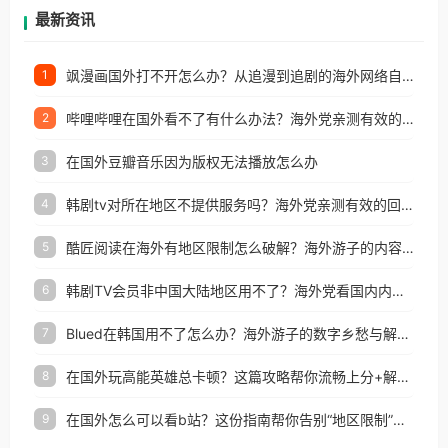
再因地区和版权限制所困扰。
最新资讯
飒漫画国外打不开怎么办？从追漫到追剧的海外网络自由之路
1
哔哩哔哩在国外看不了有什么办法？海外党亲测有效的回国加速解决方案
2
在国外豆瓣音乐因为版权无法播放怎么办
3
韩剧tv对所在地区不提供服务吗？海外党亲测有效的回国加速解决方案
4
酷匠阅读在海外有地区限制怎么破解？海外游子的内容归乡路
5
韩剧TV会员非中国大陆地区用不了？海外党看国内内容的加速器选择指南
6
Blued在韩国用不了怎么办？海外游子的数字乡愁与解决方案
7
在国外玩高能英雄总卡顿？这篇攻略帮你流畅上分+解锁国内影音自由
8
在国外怎么可以看b站？这份指南帮你告别“地区限制”的烦恼
9