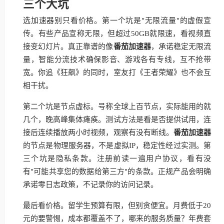
三个大坑
选加速器别只看价格。第一个坑是"无限流量"的虚假宣
传。有些产品宣称无限，但超过50GB就限速，看视频直
接变幻灯片。真正靠谱的像
番茄加速器
，承诺稳定无限流
量，智能分流技术确保影音、游戏各有专线，互不抢带
宽。你追《狂飙》的同时，室友打《王者荣耀》也不会互
相干扰。
第二个坑是节点虚标。号称全球上百节点，实际能用的就
几个，晚高峰集体瘫痪。测试方法是看是否提供试用，连
接后连续播放两小时视频，观察有没有断线。
番茄加速器
的节点是物理服务器，不是虚拟IP，稳定性经过实测。第
三个坑是隐私条款。注册前读一遍用户协议，看有没
有"可能共享您的数据给第三方"的条款。正规产品会明确
承诺零日志政策，不记录你的访问记录。
最后看价格。留学生预算有限，但别贪便宜。月费低于20
元的要警惕，成本都覆盖不了，哪来的服务质量？年费套