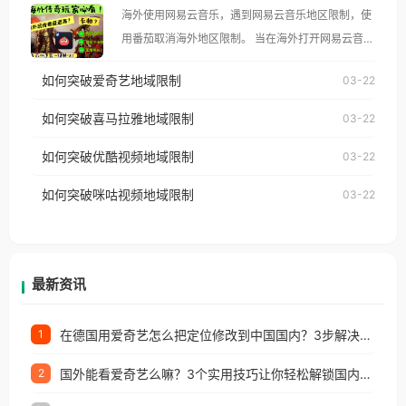
大、澳大利亚、欧洲等国家和地区时，腾讯视频也会
海外使用网易云音乐，遇到网易云音乐地区限制，使
像其他音乐平台一样，出现地区及版权限制问题，且
用番茄取消海外地区限制。 当在海外打开网易云音
仅能在中国大陆地区播放。 遇到这个问题的朋友们，
乐，却突然弹出“由于版权限制，您所在的地区无法
使用番茄回国加速器，即可解决「海外用户收听腾讯
如何突破爱奇艺地域限制
03-22
播放”的提示语。 海外用户如香港、澳门、台湾、美
视频地区版权限制」的问题，无论人在香港、澳门、
国、加拿大、澳大利亚、欧洲等国家和地区时，网易
如何突破喜马拉雅地域限制
03-22
台湾、美国、加拿大、澳大利亚、欧洲等国家和地区
云音乐也会像其他音乐平台一样，出现地区及版权限
工作、留学、定居等，都可以使用，不再因地区和版
如何突破优酷视频地域限制
03-22
制问题，且仅能在中国大陆地区播放。 遇到这个问题
权限制所困扰。
的朋友们，使用番茄回国加速器，即可解决「海外用
如何突破咪咕视频地域限制
03-22
户收听网易云音乐地区版权限制」的问题，无论人在
香港、澳门、台湾、美国、加拿大、澳大利亚、欧洲
等国家和地区工作、留学、定居等，都可以使用，不
再因地区和版权限制所困扰。
最新资讯
在德国用爱奇艺怎么把定位修改到中国国内？3步解决+2个实用场景分享
1
国外能看爱奇艺么嘛？3个实用技巧让你轻松解锁国内影视（附越南华数TV定位修改+网易云海外收费解析）
2