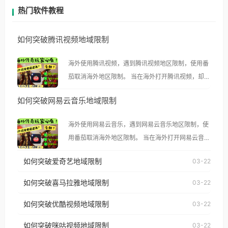
热门软件教程
如何突破腾讯视频地域限制
海外使用腾讯视频，遇到腾讯视频地区限制，使用番
茄取消海外地区限制。 当在海外打开腾讯视频，却突
然弹出“由于版权限制，您所在的地区无法播放”的提
如何突破网易云音乐地域限制
示语。 海外用户如香港、澳门、台湾、美国、加拿
大、澳大利亚、欧洲等国家和地区时，腾讯视频也会
海外使用网易云音乐，遇到网易云音乐地区限制，使
像其他音乐平台一样，出现地区及版权限制问题，且
用番茄取消海外地区限制。 当在海外打开网易云音
仅能在中国大陆地区播放。 遇到这个问题的朋友们，
乐，却突然弹出“由于版权限制，您所在的地区无法
使用番茄回国加速器，即可解决「海外用户收听腾讯
如何突破爱奇艺地域限制
03-22
播放”的提示语。 海外用户如香港、澳门、台湾、美
视频地区版权限制」的问题，无论人在香港、澳门、
国、加拿大、澳大利亚、欧洲等国家和地区时，网易
如何突破喜马拉雅地域限制
03-22
台湾、美国、加拿大、澳大利亚、欧洲等国家和地区
云音乐也会像其他音乐平台一样，出现地区及版权限
工作、留学、定居等，都可以使用，不再因地区和版
如何突破优酷视频地域限制
03-22
制问题，且仅能在中国大陆地区播放。 遇到这个问题
权限制所困扰。
的朋友们，使用番茄回国加速器，即可解决「海外用
如何突破咪咕视频地域限制
03-22