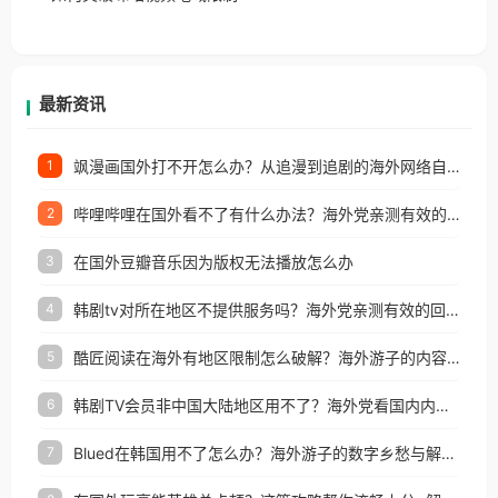
户收听网易云音乐地区版权限制」的问题，无论人在
香港、澳门、台湾、美国、加拿大、澳大利亚、欧洲
等国家和地区工作、留学、定居等，都可以使用，不
再因地区和版权限制所困扰。
最新资讯
飒漫画国外打不开怎么办？从追漫到追剧的海外网络自由之路
1
哔哩哔哩在国外看不了有什么办法？海外党亲测有效的回国加速解决方案
2
在国外豆瓣音乐因为版权无法播放怎么办
3
韩剧tv对所在地区不提供服务吗？海外党亲测有效的回国加速解决方案
4
酷匠阅读在海外有地区限制怎么破解？海外游子的内容归乡路
5
韩剧TV会员非中国大陆地区用不了？海外党看国内内容的加速器选择指南
6
Blued在韩国用不了怎么办？海外游子的数字乡愁与解决方案
7