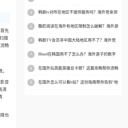
洲等国家和地区工作、留
韩剧tv对所在地区不提供服务吗？海外党亲测
4
学、定居等，都可以使用，
有效的回国加速解决方案
不再因地区和版权限制所困
酷匠阅读在海外有地区限制怎么破解？海外游
5
扰。
。首先
子的内容归乡路
扫描
韩剧TV会员非中国大陆地区用不了？海外党
6
能流畅
看国内内容的加速器选择指南
Blued在韩国用不了怎么办？海外游子的数字
7
乡愁与解决方案
在国外玩高能英雄总卡顿？这篇攻略帮你流畅
8
费。
上分+解锁国内影音自由
把影音
在国外怎么可以看b站？这份指南帮你告别“地
9
区限制”的烦恼
高清
情
保障也