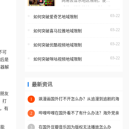
网易云音乐地区限制，使用
海外用户如香港、澳门、台
番茄取消海外地区限制。 当
湾、美国、加拿大、澳大利
在海外打开网易云音乐，却
03-22
如何突破爱奇艺地域限制
亚、欧洲等国家和地区时，
突然弹出“由于版权限制，您
腾讯视频也会像其他音乐平
03-22
所在的地区无法播放”的提示
如何突破喜马拉雅地域限制
台一样，出现地区及版权限
语。 海外用户如香港、澳
制问题，且仅能在中国大陆
03-22
如何突破优酷视频地域限制
门、台湾、美国、加拿大、
地区播放。 遇到这个问题的
不可
澳大利亚、欧洲等国家和地
朋友们，使用番茄回国加速
03-22
如何突破咪咕视频地域限制
背后是
区时，网易云音乐也会像其
器，即可解决「海外用户收
速器解
他音乐平台一样，出现地区
听腾讯视频地区版权限制」
及版权限制问题，且仅能在
的问题，无论人在香港、澳
中国大陆地区播放。 遇到这
最新资讯
门、台湾、美国、加拿大、
个问题的朋友们，使用番茄
澳大利亚、欧洲等国家和地
的朋友
回国加速器，即可解决「海
飒漫画国外打不开怎么办？从追漫到追剧的海
1
区工作、留学、定居等，都
，打
外网络自由之路
外用户收听网易云音乐地区
可以使用，不再因地区和版
顿，有
版权限制」的问题，无论人
哔哩哔哩在国外看不了有什么办法？海外党亲
2
权限制所困扰。
测有效的回国加速解决方案
在香港、澳门、台湾、美
不能
在国外豆瓣音乐因为版权无法播放怎么办
3
国、加拿大、澳大利亚、欧