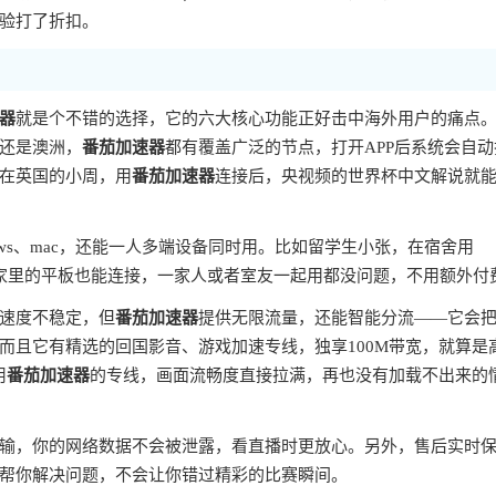
验打了折扣。
器
就是个不错的选择，它的六大核心功能正好击中海外用户的痛点
还是澳洲，
番茄加速器
都有覆盖广泛的节点，打开APP后系统会自动
在英国的小周，用
番茄加速器
连接后，央视频的世界杯中文解说就
indows、mac，还能一人多端设备同时用。比如留学生小张，在宿舍用
比赛，家里的平板也能连接，一家人或者室友一起用都没问题，不用额外付
速度不稳定，但
番茄加速器
提供无限流量，还能智能分流——它会
而且它有精选的回国影音、游戏加速专线，独享100M带宽，就算是
用
番茄加速器
的专线，画面流畅度直接拉满，再也没有加载不出来的
输，你的网络数据不会被泄露，看直播时更放心。另外，售后实时
帮你解决问题，不会让你错过精彩的比赛瞬间。