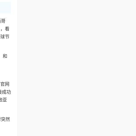
西哥
台，看
全球节
，和
在官网
接成功
地亚
时突然