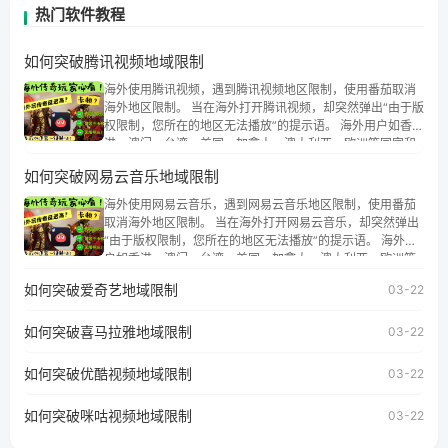
热门软件教程
如何突破腾讯视频地域限制
海外使用腾讯视频，遇到腾讯视频地区限制，使用番茄取消
海外地区限制。 当在海外打开腾讯视频，却突然弹出“由于版
权限制，您所在的地区无法播放”的提示语。 海外用户如香
港、澳门、台湾、美国、加拿大、澳大利亚、欧洲等国家和
地区时，腾讯视频也会像其他音乐平台一样，出现地区及版
如何突破网易云音乐地域限制
权限制问题，且仅能在中国大陆地区播放。 遇到这个问题的
朋友们，使用番茄回国加速器，即可解决「海外用户收听腾
海外使用网易云音乐，遇到网易云音乐地区限制，使用番茄
讯视频地区版权限制」的问题，无论人在香港、澳门、台
取消海外地区限制。 当在海外打开网易云音乐，却突然弹出
湾、美国、加拿大、澳大利亚、欧洲等国家和地区工作、留
“由于版权限制，您所在的地区无法播放”的提示语。 海外用
学、定居等，都可以使用，不再因地区和版权限制所困扰。
户如香港、澳门、台湾、美国、加拿大、澳大利亚、欧洲等
国家和地区时，网易云音乐也会像其他音乐平台一样，出现
如何突破爱奇艺地域限制
03-22
地区及版权限制问题，且仅能在中国大陆地区播放。 遇到这
个问题的朋友们，使用番茄回国加速器，即可解决「海外用
如何突破喜马拉雅地域限制
户收听网易云音乐地区版权限制」的问题，无论人在香港、
03-22
澳门、台湾、美国、加拿大、澳大利亚、欧洲等国家和地区
工作、留学、定居等，都可以使用，不再因地区和版权限制
如何突破优酷视频地域限制
03-22
所困扰。
如何突破咪咕视频地域限制
03-22