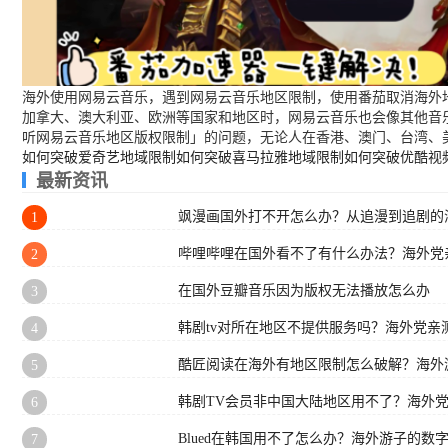
海外使用网易云音乐，遇到网易云音乐地区限制，使用番茄取消海外地
加拿大、澳大利亚、欧洲等国家和地区时，网易云音乐也会像其他音
听网易云音乐地区版权限制」的问题，无论人在香港、澳门、台湾、
如何突破爱奇艺地域限制
如何突破喜马拉雅地域限制
如何突破优酷视
最新资讯
飒漫画国外打不开怎么办？从追漫到追剧的
1
哔哩哔哩在国外看不了有什么办法？海外党
2
在国外豆瓣音乐因为版权无法播放怎么办
3
韩剧tv对所在地区不提供服务吗？海外党亲
4
酷匠阅读在海外有地区限制怎么破解？海外
5
韩剧TV会员非中国大陆地区用不了？海外
6
Blued在韩国用不了怎么办？海外游子的数
7