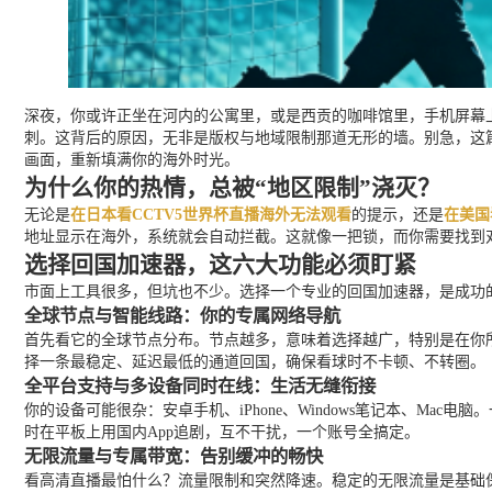
深夜，你或许正坐在河内的公寓里，或是西贡的咖啡馆里，手机屏幕上
刺。这背后的原因，无非是版权与地域限制那道无形的墙。别急，这
画面，重新填满你的海外时光。
为什么你的热情，总被“地区限制”浇灭？
无论是
在日本看CCTV5世界杯直播海外无法观看
的提示，还是
在美国
地址显示在海外，系统就会自动拦截。这就像一把锁，而你需要找到对
选择回国加速器，这六大功能必须盯紧
市面上工具很多，但坑也不少。选择一个专业的回国加速器，是成功的
全球节点与智能线路：你的专属网络导航
首先看它的全球节点分布。节点越多，意味着选择越广，特别是在你
择一条最稳定、延迟最低的通道回国，确保看球时不卡顿、不转圈。
全平台支持与多设备同时在线：生活无缝衔接
你的设备可能很杂：安卓手机、iPhone、Windows笔记本、M
时在平板上用国内App追剧，互不干扰，一个账号全搞定。
无限流量与专属带宽：告别缓冲的畅快
看高清直播最怕什么？流量限制和突然降速。稳定的无限流量是基础保