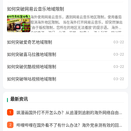
地区时，腾讯视频也会像其他音乐平台一样，出现地区及版
如何突破网易云音乐地域限制
权限制问题，且仅能在中国大陆地区播放。 遇到这个问题的
朋友们，使用番茄回国加速器，即可解决「海外用户收听腾
海外使用网易云音乐，遇到网易云音乐地区限制，使用番茄
讯视频地区版权限制」的问题，无论人在香港、澳门、台
取消海外地区限制。 当在海外打开网易云音乐，却突然弹出
湾、美国、加拿大、澳大利亚、欧洲等国家和地区工作、留
“由于版权限制，您所在的地区无法播放”的提示语。 海外用
学、定居等，都可以使用，不再因地区和版权限制所困扰。
户如香港、澳门、台湾、美国、加拿大、澳大利亚、欧洲等
国家和地区时，网易云音乐也会像其他音乐平台一样，出现
如何突破爱奇艺地域限制
03-22
地区及版权限制问题，且仅能在中国大陆地区播放。 遇到这
个问题的朋友们，使用番茄回国加速器，即可解决「海外用
如何突破喜马拉雅地域限制
户收听网易云音乐地区版权限制」的问题，无论人在香港、
03-22
澳门、台湾、美国、加拿大、澳大利亚、欧洲等国家和地区
工作、留学、定居等，都可以使用，不再因地区和版权限制
如何突破优酷视频地域限制
03-22
所困扰。
如何突破咪咕视频地域限制
03-22
最新资讯
飒漫画国外打不开怎么办？从追漫到追剧的海外网络自由之路
1
哔哩哔哩在国外看不了有什么办法？海外党亲测有效的回国加速解决方案
2