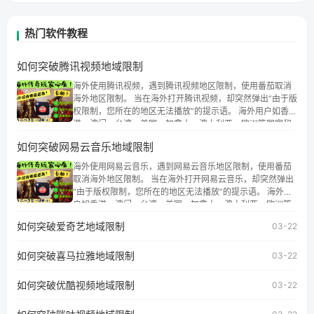
热门软件教程
如何突破腾讯视频地域限制
海外使用腾讯视频，遇到腾讯视频地区限制，使用番茄取消
海外地区限制。 当在海外打开腾讯视频，却突然弹出“由于版
权限制，您所在的地区无法播放”的提示语。 海外用户如香
港、澳门、台湾、美国、加拿大、澳大利亚、欧洲等国家和
地区时，腾讯视频也会像其他音乐平台一样，出现地区及版
如何突破网易云音乐地域限制
权限制问题，且仅能在中国大陆地区播放。 遇到这个问题的
朋友们，使用番茄回国加速器，即可解决「海外用户收听腾
海外使用网易云音乐，遇到网易云音乐地区限制，使用番茄
讯视频地区版权限制」的问题，无论人在香港、澳门、台
取消海外地区限制。 当在海外打开网易云音乐，却突然弹出
湾、美国、加拿大、澳大利亚、欧洲等国家和地区工作、留
“由于版权限制，您所在的地区无法播放”的提示语。 海外用
学、定居等，都可以使用，不再因地区和版权限制所困扰。
户如香港、澳门、台湾、美国、加拿大、澳大利亚、欧洲等
国家和地区时，网易云音乐也会像其他音乐平台一样，出现
如何突破爱奇艺地域限制
03-22
地区及版权限制问题，且仅能在中国大陆地区播放。 遇到这
个问题的朋友们，使用番茄回国加速器，即可解决「海外用
如何突破喜马拉雅地域限制
户收听网易云音乐地区版权限制」的问题，无论人在香港、
03-22
澳门、台湾、美国、加拿大、澳大利亚、欧洲等国家和地区
工作、留学、定居等，都可以使用，不再因地区和版权限制
如何突破优酷视频地域限制
03-22
所困扰。