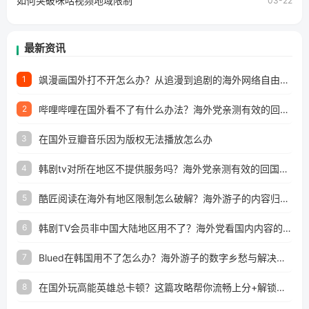
如何突破咪咕视频地域限制
03-22
最新资讯
飒漫画国外打不开怎么办？从追漫到追剧的海外网络自由之路
1
哔哩哔哩在国外看不了有什么办法？海外党亲测有效的回国加速解决方案
2
在国外豆瓣音乐因为版权无法播放怎么办
3
韩剧tv对所在地区不提供服务吗？海外党亲测有效的回国加速解决方案
4
酷匠阅读在海外有地区限制怎么破解？海外游子的内容归乡路
5
韩剧TV会员非中国大陆地区用不了？海外党看国内内容的加速器选择指南
6
Blued在韩国用不了怎么办？海外游子的数字乡愁与解决方案
7
在国外玩高能英雄总卡顿？这篇攻略帮你流畅上分+解锁国内影音自由
8