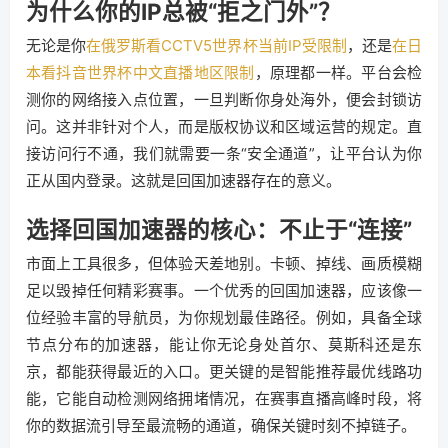
为什么你的IP总被“拒之门外”？
无论是你
在俄罗斯看CCTV5世界杯当前IP受限制
，还是
在日
本看抖音世界杯中文直播地区限制
，原理都一样。平台会检
测你的网络接入点位置，一旦判断你身处海外，便会封锁访
问。这并非针对个人，而是版权协议和区域运营的规定。直
接访问行不通，我们就需要一条“安全通道”，让平台认为你
正从国内登录。这就是回国加速器存在的意义。
选择回国加速器的核心：不止于“连接”
市面上工具很多，但体验天差地别。卡顿、掉线、画质模糊
足以毁掉任何精彩赛事。一个优秀的回国加速器，应该像一
位经验丰富的导航员，为你规划最佳路径。例如，具备全球
节点分布的加速器，能让你无论身处首尔、莫斯科还是东
京，都能获得最近的入口。更关键的是智能推荐最优线路功
能，它能自动检测网络拥堵情况，在赛事直播高峰时段，将
你的数据流引导至最流畅的通道，确保关键时刻不掉链子。