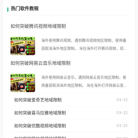
热门软件教程
如何突破腾讯视频地域限制
海外使用腾讯视频，遇到腾讯视频地区限制，使用番
茄取消海外地区限制。 当在海外打开腾讯视频，却突
然弹出“由于版权限制，您所在的地区无法播放”的提
如何突破网易云音乐地域限制
示语。 海外用户如香港、澳门、台湾、美国、加拿
大、澳大利亚、欧洲等国家和地区时，腾讯视频也会
海外使用网易云音乐，遇到网易云音乐地区限制，使
像其他音乐平台一样，出现地区及版权限制问题，且
用番茄取消海外地区限制。 当在海外打开网易云音
仅能在中国大陆地区播放。 遇到这个问题的朋友们，
乐，却突然弹出“由于版权限制，您所在的地区无法
使用番茄回国加速器，即可解决「海外用户收听腾讯
如何突破爱奇艺地域限制
03-22
播放”的提示语。 海外用户如香港、澳门、台湾、美
视频地区版权限制」的问题，无论人在香港、澳门、
国、加拿大、澳大利亚、欧洲等国家和地区时，网易
如何突破喜马拉雅地域限制
03-22
台湾、美国、加拿大、澳大利亚、欧洲等国家和地区
云音乐也会像其他音乐平台一样，出现地区及版权限
工作、留学、定居等，都可以使用，不再因地区和版
如何突破优酷视频地域限制
03-22
制问题，且仅能在中国大陆地区播放。 遇到这个问题
权限制所困扰。
的朋友们，使用番茄回国加速器，即可解决「海外用