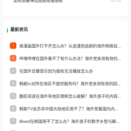
如何突破咪咕视频地域限制
03-22
户收听网易云音乐地区版权限制」的问题，无论人在
香港、澳门、台湾、美国、加拿大、澳大利亚、欧洲
等国家和地区工作、留学、定居等，都可以使用，不
再因地区和版权限制所困扰。
最新资讯
飒漫画国外打不开怎么办？从追漫到追剧的海外网络自由之路
1
哔哩哔哩在国外看不了有什么办法？海外党亲测有效的回国加速解决方案
2
在国外豆瓣音乐因为版权无法播放怎么办
3
韩剧tv对所在地区不提供服务吗？海外党亲测有效的回国加速解决方案
4
酷匠阅读在海外有地区限制怎么破解？海外游子的内容归乡路
5
韩剧TV会员非中国大陆地区用不了？海外党看国内内容的加速器选择指南
6
Blued在韩国用不了怎么办？海外游子的数字乡愁与解决方案
7