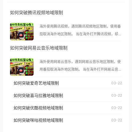
如何突破腾讯视频地域限制
海外使用腾讯视频，遇到腾讯视频地区限制，使用番
茄取消海外地区限制。 当在海外打开腾讯视频，却突
然弹出“由于版权限制，您所在的地区无法播放”的提
如何突破网易云音乐地域限制
示语。 海外用户如香港、澳门、台湾、美国、加拿
大、澳大利亚、欧洲等国家和地区时，腾讯视频也会
海外使用网易云音乐，遇到网易云音乐地区限制，使
像其他音乐平台一样，出现地区及版权限制问题，且
用番茄取消海外地区限制。 当在海外打开网易云音
仅能在中国大陆地区播放。 遇到这个问题的朋友们，
乐，却突然弹出“由于版权限制，您所在的地区无法
使用番茄回国加速器，即可解决「海外用户收听腾讯
如何突破爱奇艺地域限制
03-22
播放”的提示语。 海外用户如香港、澳门、台湾、美
视频地区版权限制」的问题，无论人在香港、澳门、
国、加拿大、澳大利亚、欧洲等国家和地区时，网易
如何突破喜马拉雅地域限制
03-22
台湾、美国、加拿大、澳大利亚、欧洲等国家和地区
云音乐也会像其他音乐平台一样，出现地区及版权限
工作、留学、定居等，都可以使用，不再因地区和版
如何突破优酷视频地域限制
03-22
制问题，且仅能在中国大陆地区播放。 遇到这个问题
权限制所困扰。
的朋友们，使用番茄回国加速器，即可解决「海外用
如何突破咪咕视频地域限制
03-22
户收听网易云音乐地区版权限制」的问题，无论人在
香港、澳门、台湾、美国、加拿大、澳大利亚、欧洲