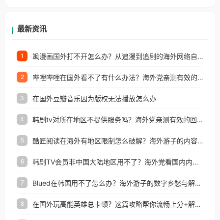
等国家和地区工作、留学、定居等，都可以使用，不
再因地区和版权限制所困扰。
最新资讯
飒漫画国外打不开怎么办？从追漫到追剧的海外网络自由之路
1
哔哩哔哩在国外看不了有什么办法？海外党亲测有效的回国加速解决方案
2
在国外豆瓣音乐因为版权无法播放怎么办
3
韩剧tv对所在地区不提供服务吗？海外党亲测有效的回国加速解决方案
4
酷匠阅读在海外有地区限制怎么破解？海外游子的内容归乡路
5
韩剧TV会员非中国大陆地区用不了？海外党看国内内容的加速器选择指南
6
Blued在韩国用不了怎么办？海外游子的数字乡愁与解决方案
7
在国外玩高能英雄总卡顿？这篇攻略帮你流畅上分+解锁国内影音自由
8