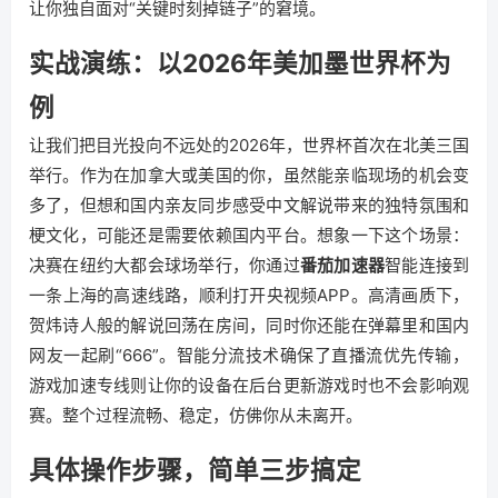
让你独自面对“关键时刻掉链子”的窘境。
实战演练：以2026年美加墨世界杯为
例
让我们把目光投向不远处的2026年，世界杯首次在北美三国
举行。作为在加拿大或美国的你，虽然能亲临现场的机会变
多了，但想和国内亲友同步感受中文解说带来的独特氛围和
梗文化，可能还是需要依赖国内平台。想象一下这个场景：
决赛在纽约大都会球场举行，你通过
番茄加速器
智能连接到
一条上海的高速线路，顺利打开央视频APP。高清画质下，
贺炜诗人般的解说回荡在房间，同时你还能在弹幕里和国内
网友一起刷“666”。智能分流技术确保了直播流优先传输，
游戏加速专线则让你的设备在后台更新游戏时也不会影响观
赛。整个过程流畅、稳定，仿佛你从未离开。
具体操作步骤，简单三步搞定