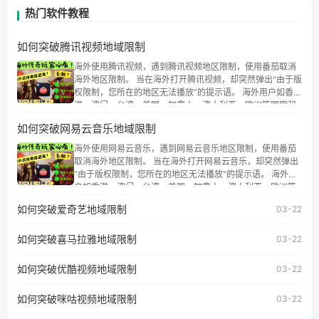
热门软件教程
如何突破腾讯视频地域限制
海外使用腾讯视频，遇到腾讯视频地区限制，使用番茄取消
海外地区限制。 当在海外打开腾讯视频，却突然弹出“由于版
权限制，您所在的地区无法播放”的提示语。 海外用户如香
港、澳门、台湾、美国、加拿大、澳大利亚、欧洲等国家和
地区时，腾讯视频也会像其他音乐平台一样，出现地区及版
如何突破网易云音乐地域限制
权限制问题，且仅能在中国大陆地区播放。 遇到这个问题的
朋友们，使用番茄回国加速器，即可解决「海外用户收听腾
海外使用网易云音乐，遇到网易云音乐地区限制，使用番茄
讯视频地区版权限制」的问题，无论人在香港、澳门、台
取消海外地区限制。 当在海外打开网易云音乐，却突然弹出
湾、美国、加拿大、澳大利亚、欧洲等国家和地区工作、留
“由于版权限制，您所在的地区无法播放”的提示语。 海外用
学、定居等，都可以使用，不再因地区和版权限制所困扰。
户如香港、澳门、台湾、美国、加拿大、澳大利亚、欧洲等
国家和地区时，网易云音乐也会像其他音乐平台一样，出现
如何突破爱奇艺地域限制
03-22
地区及版权限制问题，且仅能在中国大陆地区播放。 遇到这
个问题的朋友们，使用番茄回国加速器，即可解决「海外用
如何突破喜马拉雅地域限制
户收听网易云音乐地区版权限制」的问题，无论人在香港、
03-22
澳门、台湾、美国、加拿大、澳大利亚、欧洲等国家和地区
工作、留学、定居等，都可以使用，不再因地区和版权限制
如何突破优酷视频地域限制
03-22
所困扰。
如何突破咪咕视频地域限制
03-22