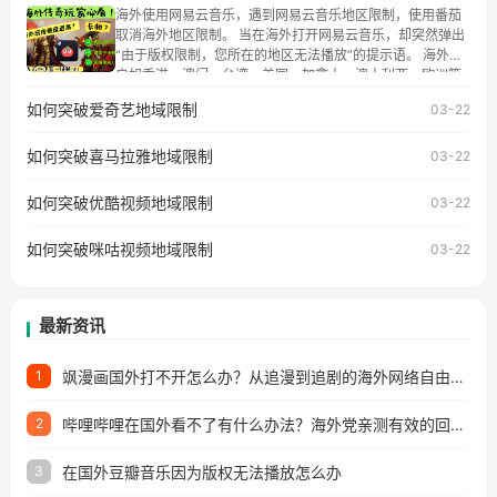
朋友们，使用番茄回国加速器，即可解决「海外用户收听腾
海外使用网易云音乐，遇到网易云音乐地区限制，使用番茄
讯视频地区版权限制」的问题，无论人在香港、澳门、台
取消海外地区限制。 当在海外打开网易云音乐，却突然弹出
湾、美国、加拿大、澳大利亚、欧洲等国家和地区工作、留
“由于版权限制，您所在的地区无法播放”的提示语。 海外用
学、定居等，都可以使用，不再因地区和版权限制所困扰。
户如香港、澳门、台湾、美国、加拿大、澳大利亚、欧洲等
国家和地区时，网易云音乐也会像其他音乐平台一样，出现
如何突破爱奇艺地域限制
03-22
地区及版权限制问题，且仅能在中国大陆地区播放。 遇到这
个问题的朋友们，使用番茄回国加速器，即可解决「海外用
如何突破喜马拉雅地域限制
户收听网易云音乐地区版权限制」的问题，无论人在香港、
03-22
澳门、台湾、美国、加拿大、澳大利亚、欧洲等国家和地区
工作、留学、定居等，都可以使用，不再因地区和版权限制
如何突破优酷视频地域限制
03-22
所困扰。
如何突破咪咕视频地域限制
03-22
最新资讯
飒漫画国外打不开怎么办？从追漫到追剧的海外网络自由之路
1
哔哩哔哩在国外看不了有什么办法？海外党亲测有效的回国加速解决方案
2
在国外豆瓣音乐因为版权无法播放怎么办
3