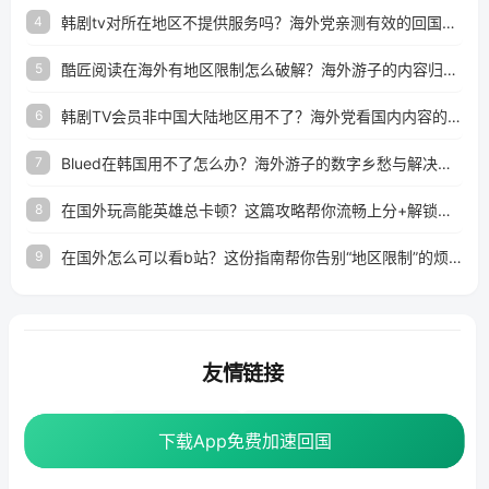
韩剧tv对所在地区不提供服务吗？海外党亲测有效的回国加速解决方案
4
酷匠阅读在海外有地区限制怎么破解？海外游子的内容归乡路
5
韩剧TV会员非中国大陆地区用不了？海外党看国内内容的加速器选择指南
6
Blued在韩国用不了怎么办？海外游子的数字乡愁与解决方案
7
在国外玩高能英雄总卡顿？这篇攻略帮你流畅上分+解锁国内影音自由
8
在国外怎么可以看b站？这份指南帮你告别“地区限制”的烦恼
9
友情链接
海外回国加速器
番茄加速器
下载App免费加速回国
下载App免费加速回国