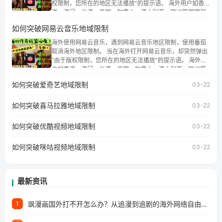
权限制，您所在的地区无法播放”的提示语。 海外用户如香
港、澳门、台湾、美国、加拿大、澳大利亚、欧洲等国家和
地区时，腾讯视频也会像其他音乐平台一样，出现地区及版
如何突破网易云音乐地域限制
权限制问题，且仅能在中国大陆地区播放。 遇到这个问题的
朋友们，使用番茄回国加速器，即可解决「海外用户收听腾
海外使用网易云音乐，遇到网易云音乐地区限制，使用番茄
讯视频地区版权限制」的问题，无论人在香港、澳门、台
取消海外地区限制。 当在海外打开网易云音乐，却突然弹出
湾、美国、加拿大、澳大利亚、欧洲等国家和地区工作、留
“由于版权限制，您所在的地区无法播放”的提示语。 海外用
学、定居等，都可以使用，不再因地区和版权限制所困扰。
户如香港、澳门、台湾、美国、加拿大、澳大利亚、欧洲等
国家和地区时，网易云音乐也会像其他音乐平台一样，出现
如何突破爱奇艺地域限制
03-22
地区及版权限制问题，且仅能在中国大陆地区播放。 遇到这
个问题的朋友们，使用番茄回国加速器，即可解决「海外用
如何突破喜马拉雅地域限制
户收听网易云音乐地区版权限制」的问题，无论人在香港、
03-22
澳门、台湾、美国、加拿大、澳大利亚、欧洲等国家和地区
工作、留学、定居等，都可以使用，不再因地区和版权限制
如何突破优酷视频地域限制
03-22
所困扰。
如何突破咪咕视频地域限制
03-22
最新资讯
飒漫画国外打不开怎么办？从追漫到追剧的海外网络自由之路
1