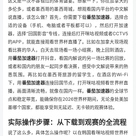
这又是一次不容错过的体育盛宴。想象一下，你在加拿大的
多伦多，或者墨西哥的墨西哥城，想观看国内平台的中文解
说直播，该怎么做？首先，你需要下载
番茄加速器
，选择合
适的设备（手机、电脑或者平板都可以），然后打开加速
器，选择“回国影音”专线，连接后打开咪咕视频或者CCTV5
的APP，就能直接观看世界杯直播了。比如在加拿大现场观
看比赛的华人，白天去现场看一场小组赛，晚上回到酒店，
用
番茄加速器
打开抖音，看国内解说的另一场比赛的回放，
或者和国内的朋友一起同步看决赛，感受中文解说带来的熟
悉氛围。再比如在墨西哥旅游的留学生，在酒店的Wi-Fi
下，用
番茄加速器
连接回国节点，打开咪咕视频看世界杯直
播，画面清晰流畅，就像在国内一样。
番茄加速器
的全球节
点和稳定带宽，能确保你在2026世界杯期间，无论身处美加
墨哪个国家，都能享受到无延迟、无卡顿的观赛体验。
实际操作步骤：从下载到观赛的全流程
说了这么多，具体怎么操作呢？以在韩国看咪咕视频世界杯