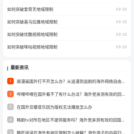
国家和地区时，网易云音乐也会像其他音乐平台一样，出现
如何突破爱奇艺地域限制
03-22
地区及版权限制问题，且仅能在中国大陆地区播放。 遇到这
个问题的朋友们，使用番茄回国加速器，即可解决「海外用
如何突破喜马拉雅地域限制
户收听网易云音乐地区版权限制」的问题，无论人在香港、
03-22
澳门、台湾、美国、加拿大、澳大利亚、欧洲等国家和地区
工作、留学、定居等，都可以使用，不再因地区和版权限制
如何突破优酷视频地域限制
03-22
所困扰。
如何突破咪咕视频地域限制
03-22
最新资讯
飒漫画国外打不开怎么办？从追漫到追剧的海外网络自由之路
1
哔哩哔哩在国外看不了有什么办法？海外党亲测有效的回国加速解决方案
2
在国外豆瓣音乐因为版权无法播放怎么办
3
韩剧tv对所在地区不提供服务吗？海外党亲测有效的回国加速解决方案
4
酷匠阅读在海外有地区限制怎么破解？海外游子的内容归乡路
5