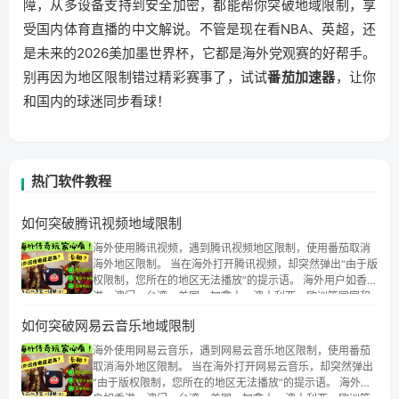
障，从多设备支持到安全加密，都能帮你突破地域限制，享
受国内体育直播的中文解说。不管是现在看NBA、英超，还
是未来的2026美加墨世界杯，它都是海外党观赛的好帮手。
别再因为地区限制错过精彩赛事了，试试
番茄加速器
，让你
和国内的球迷同步看球！
热门软件教程
如何突破腾讯视频地域限制
海外使用腾讯视频，遇到腾讯视频地区限制，使用番茄取消
海外地区限制。 当在海外打开腾讯视频，却突然弹出“由于版
权限制，您所在的地区无法播放”的提示语。 海外用户如香
港、澳门、台湾、美国、加拿大、澳大利亚、欧洲等国家和
地区时，腾讯视频也会像其他音乐平台一样，出现地区及版
如何突破网易云音乐地域限制
权限制问题，且仅能在中国大陆地区播放。 遇到这个问题的
朋友们，使用番茄回国加速器，即可解决「海外用户收听腾
海外使用网易云音乐，遇到网易云音乐地区限制，使用番茄
讯视频地区版权限制」的问题，无论人在香港、澳门、台
取消海外地区限制。 当在海外打开网易云音乐，却突然弹出
湾、美国、加拿大、澳大利亚、欧洲等国家和地区工作、留
“由于版权限制，您所在的地区无法播放”的提示语。 海外用
学、定居等，都可以使用，不再因地区和版权限制所困扰。
户如香港、澳门、台湾、美国、加拿大、澳大利亚、欧洲等