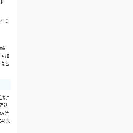
护起
你在关
的盛
回国加
解说名
连接”
确认
BA常
在马来