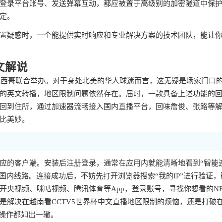
登录平台账号、发送弹幕互动，都应被置于高级别的加密隧道中保
定。
置疑惑时，一个能提供实时响应和专业解决方案的技术团队，能让
文解说
和墨西哥联合举办。对于身处北美的华人球迷而言，这无疑是场家门口
的英文转播，地区限制问题依然存在。届时，一款具备上述功能的
回到住所，通过加速器流畅接入国内直播平台，回味詹俊、张路等
比美妙。
应的客户端。安装后注册登录，通常在应用内就能清晰地看到“智能
国内线路。连接成功后，不妨先打开浏览器搜索“我的IP”进行验证，
央视频、咪咕视频、腾讯体育等App，登录账号，寻找你想看的N
是解决在越南看CCTV5世界杯中文直播地区限制的烦恼，还是打破
和操作都如出一辙。