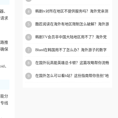
洲等国家和地区工作、留
器、
韩剧tv对所在地区不提供服务吗？海外党亲测
4
学、定居等，都可以使用，
有效的回国加速解决方案
问请求
不再因地区和版权限制所困
酷匠阅读在海外有地区限制怎么破解？海外游
5
扰。
子的内容归乡路
韩剧TV会员非中国大陆地区用不了？海外党
6
看国内内容的加速器选择指南
线路推
，确保
Blued在韩国用不了怎么办？海外游子的数字
7
乡愁与解决方案
在国外玩高能英雄总卡顿？这篇攻略帮你流畅
8
id、
上分+解锁国内影音自由
在国外怎么可以看b站？这份指南帮你告别“地
9
区限制”的烦恼
智能分
国专线