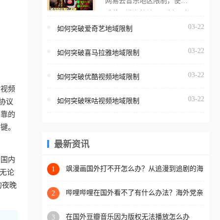
网易云音乐地区限制，使用
海外用户如香港、澳门、台
番茄取消海外地区限制。 当
湾、美国、加拿大、澳大利
在海外打开网易云音乐，却
03-22
如何突破爱奇艺地域限制
亚、欧洲等国家和地区时，
突然弹出“由于版权限制，您
腾讯视频也会像其他音乐平
03-22
所在的地区无法播放”的提示
如何突破喜马拉雅地域限制
台一样，出现地区及版权限
语。 海外用户如香港、澳
制问题，且仅能在中国大陆
03-22
如何突破优酷视频地域限制
门、台湾、美国、加拿大、
地区播放。 遇到这个问题的
咕视频
澳大利亚、欧洲等国家和地
朋友们，使用番茄回国加速
03-22
如何突破咪咕视频地域限制
协议
区时，网易云音乐也会像其
器，即可解决「海外用户收
可靠的
他音乐平台一样，出现地区
听腾讯视频地区版权限制」
关键。
及版权限制问题，且仅能在
的问题，无论人在香港、澳
中国大陆地区播放。 遇到这
最新资讯
门、台湾、美国、加拿大、
个问题的朋友们，使用番茄
澳大利亚、欧洲等国家和地
。国内
回国加速器，即可解决「海
飒漫画国外打不开怎么办？从追漫到追剧的海
1
区工作、留学、定居等，都
无论
外网络自由之路
外用户收听网易云音乐地区
可以使用，不再因地区和版
的夜晚
版权限制」的问题，无论人
哔哩哔哩在国外看不了有什么办法？海外党亲
2
权限制所困扰。
测有效的回国加速解决方案
在香港、澳门、台湾、美
在国外豆瓣音乐因为版权无法播放怎么办
3
国、加拿大、澳大利亚、欧