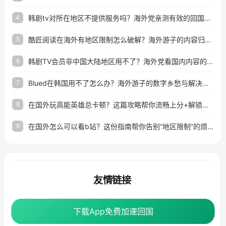
韩剧tv对所在地区不提供服务吗？海外党亲测有效的回国加速解决方案
4
酷匠阅读在海外有地区限制怎么破解？海外游子的内容归乡路
5
韩剧TV会员非中国大陆地区用不了？海外党看国内内容的加速器选择指南
6
Blued在韩国用不了怎么办？海外游子的数字乡愁与解决方案
7
在国外玩高能英雄总卡顿？这篇攻略帮你流畅上分+解锁国内影音自由
8
在国外怎么可以看b站？这份指南帮你告别“地区限制”的烦恼
9
友情链接
海外回国加速器
番茄加速器
下载App免费加速回国
下载App免费加速回国