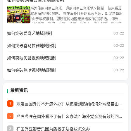
如何突破网易云音乐地域限制
权限制问题，且仅能在中国大陆地区播放。 遇到这个问题的
朋友们，使用番茄回国加速器，即可解决「海外用户收听腾
海外使用网易云音乐，遇到网易云音乐地区限制，使用番茄
讯视频地区版权限制」的问题，无论人在香港、澳门、台
取消海外地区限制。 当在海外打开网易云音乐，却突然弹出
湾、美国、加拿大、澳大利亚、欧洲等国家和地区工作、留
“由于版权限制，您所在的地区无法播放”的提示语。 海外用
学、定居等，都可以使用，不再因地区和版权限制所困扰。
户如香港、澳门、台湾、美国、加拿大、澳大利亚、欧洲等
国家和地区时，网易云音乐也会像其他音乐平台一样，出现
如何突破爱奇艺地域限制
03-22
地区及版权限制问题，且仅能在中国大陆地区播放。 遇到这
个问题的朋友们，使用番茄回国加速器，即可解决「海外用
如何突破喜马拉雅地域限制
户收听网易云音乐地区版权限制」的问题，无论人在香港、
03-22
澳门、台湾、美国、加拿大、澳大利亚、欧洲等国家和地区
工作、留学、定居等，都可以使用，不再因地区和版权限制
如何突破优酷视频地域限制
03-22
所困扰。
如何突破咪咕视频地域限制
03-22
最新资讯
飒漫画国外打不开怎么办？从追漫到追剧的海外网络自由之路
1
哔哩哔哩在国外看不了有什么办法？海外党亲测有效的回国加速解决方案
2
在国外豆瓣音乐因为版权无法播放怎么办
3