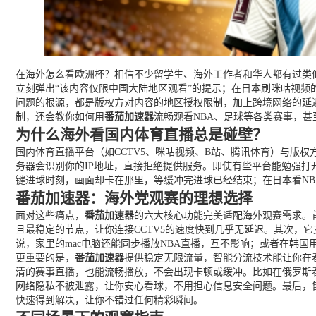
在海外怎么看欧洲杯？相信不少留学生、海外工作者和华人都有过类似
立刻弹出“该内容仅限中国大陆地区观看”的提示；在日本刷咪咕视频
问题的根源，都是版权方对内容的地区授权限制，加上跨境网络的延
制，还会教你如何用
番茄加速器
流畅观看NBA、足球等各类赛事，甚
为什么海外看国内体育直播总是碰壁？
国内体育直播平台（如CCTV5、咪咕视频、B站、腾讯体育）与版
务器会识别你的IP地址，直接拒绝提供服务。即使有些平台能勉强
键进球时刻，画面却卡在那里，等缓冲完进球已经结束；在日本看N
番茄加速器：海外党观赛的理想选择
面对这些痛点，
番茄加速器
的六大核心功能完美适配海外观赛需求。
且最稳定的节点，让你连接CCTV5的速度快到几乎无延迟。其次，它支持
说，家里的mac电脑还能同步播放NBA直播，互不影响；或者在韩国用An
更重要的是，
番茄加速器
提供稳定无限流量，智能分流技术能让你在看
清的赛事直播，也能流畅播放，不会出现卡顿或缓冲。比如在俄罗斯看
网络隐私不被泄露，让你安心看球，不用担心信息安全问题。最后，
快速得到解决，让你不错过任何精彩瞬间。