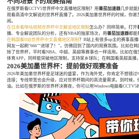
不同场景下的观赛指南
在俄罗斯看CCTV5世界杯中文直播地区限制？用
番茄加速器
几步就能
观看高清中文解说的世界杯直播了。2026美加墨世界杯的时候，你
闹。
在日本看咪咕视频世界杯中文解说地区限制
怎么办？同样简单。打开
播、专业解说团队的分析，还有NBA的独家场次，用
番茄加速器
都能
在韩国看B站世界杯中文直播地区限制
？B站上有很多up主的赛事直
网友一起刷“666”“进球了！”，仿佛回到了国内的观赛氛围。比如在
除了世界杯，平时看NBA、中超、英超等赛事也一样适用。比如在俄罗
体育APP，同样能突破地区限制，支持家乡球队；在韩国看英超直播，
2026美加墨世界杯：提前做好观赛准备
2026年美加墨世界杯是足球迷的盛宴，作为海外党，你肯定不想错
连接；专线带宽也会升级，应对世界杯期间的高流量需求。到时候，
油。比如在俄罗斯的世界杯决赛夜，你可以用Windows电脑看CCTV