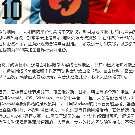
的烦恼——明明国内平台有高清中文解说，却因为地区限制只能对着英文
的世界杯解说，加载半天还是显示“地区受限无法播放”；在韩国点开B站
迟和带宽不足，让海外观赛变得异常困难。而解决这一切的关键，就是选
至提前为2026美加墨世界杯做好准备。
权方签订的协议中，通常会明确限制内容的播放地区，只有中国大陆IP才
打开，跨境网络的高延迟和不稳定带宽也会导致直播卡顿、画面模糊，甚至
BA季后赛，高清画质变成标清，声音还延迟几秒，根本无法沉浸其中。
首先，它拥有全球节点分布，覆盖俄罗斯、日本、韩国等多个热门地区，
Android、iOS、Windows、mac多个平台，而且一人多端设备可
droid平板刷B站的足球集锦，同时用Windows笔记本看英超直播，
番茄
直播的同时，不影响微信聊天、网页浏览等其他网络活动。它还精选了回
CCTV5的世界杯决赛，4K画质下球员的每一个动作都清晰可见，解说
售后实时保障是
番茄加速器
的一大亮点，专业的技术团队随时待命，不管你