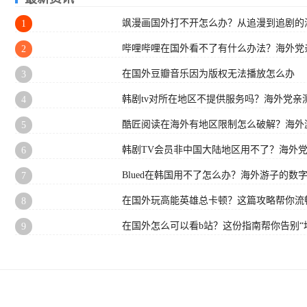
飒漫画国外打不开怎么办？从追漫到追剧的
1
哔哩哔哩在国外看不了有什么办法？海外党
2
在国外豆瓣音乐因为版权无法播放怎么办
3
韩剧tv对所在地区不提供服务吗？海外党亲
4
酷匠阅读在海外有地区限制怎么破解？海外
5
韩剧TV会员非中国大陆地区用不了？海外
6
Blued在韩国用不了怎么办？海外游子的数
7
在国外玩高能英雄总卡顿？这篇攻略帮你流
8
在国外怎么可以看b站？这份指南帮你告别“
9