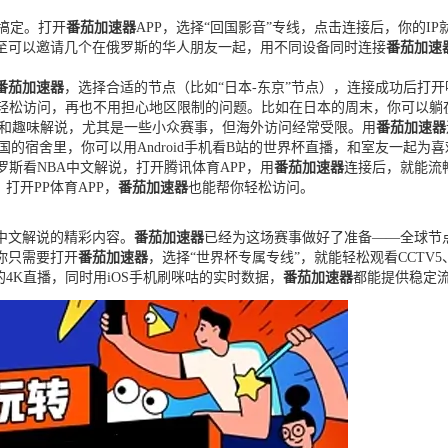
搞定。打开
番茄加速器
APP，选择“回国影音”专线，点击连接后，你的I
甚至可以邀请几个在俄罗斯的华人朋友一起，用不同设备同时连接
番茄加速
番茄加速器
，选择合适的节点（比如“日本-东京”节点），连接成功后打开
轻松访问，再也不用担心地区限制的问题。比如在日本的周末，你可以躺在
播和趣味解说，尤其是一些小众赛事，但海外访问经常受限。用
番茄加速器
韩国的宿舍里，你可以用Android手机看B站的世界杯直播，和室友一起为
斯看NBA中文解说，打开腾讯体育APP，用
番茄加速器
连接后，就能流
打开PP体育APP，
番茄加速器
也能帮你轻松访问。
过中文解说的精彩内容。
番茄加速器
已经为这场赛事做好了准备——全球节
你只需要打开
番茄加速器
，选择“世界杯专属专线”，就能轻松观看CCT
5的4K直播，同时用iOS手机刷咪咕的实时数据，
番茄加速器
都能提供稳定