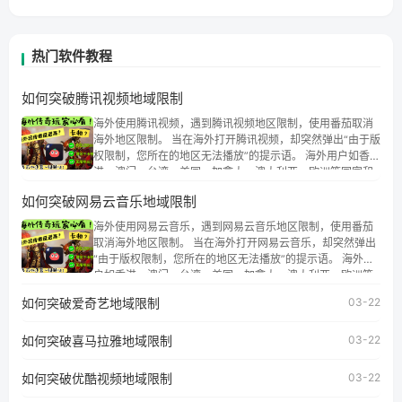
热门软件教程
如何突破腾讯视频地域限制
海外使用腾讯视频，遇到腾讯视频地区限制，使用番茄取消
海外地区限制。 当在海外打开腾讯视频，却突然弹出“由于版
权限制，您所在的地区无法播放”的提示语。 海外用户如香
港、澳门、台湾、美国、加拿大、澳大利亚、欧洲等国家和
地区时，腾讯视频也会像其他音乐平台一样，出现地区及版
如何突破网易云音乐地域限制
权限制问题，且仅能在中国大陆地区播放。 遇到这个问题的
朋友们，使用番茄回国加速器，即可解决「海外用户收听腾
海外使用网易云音乐，遇到网易云音乐地区限制，使用番茄
讯视频地区版权限制」的问题，无论人在香港、澳门、台
取消海外地区限制。 当在海外打开网易云音乐，却突然弹出
湾、美国、加拿大、澳大利亚、欧洲等国家和地区工作、留
“由于版权限制，您所在的地区无法播放”的提示语。 海外用
学、定居等，都可以使用，不再因地区和版权限制所困扰。
户如香港、澳门、台湾、美国、加拿大、澳大利亚、欧洲等
国家和地区时，网易云音乐也会像其他音乐平台一样，出现
如何突破爱奇艺地域限制
03-22
地区及版权限制问题，且仅能在中国大陆地区播放。 遇到这
个问题的朋友们，使用番茄回国加速器，即可解决「海外用
如何突破喜马拉雅地域限制
户收听网易云音乐地区版权限制」的问题，无论人在香港、
03-22
澳门、台湾、美国、加拿大、澳大利亚、欧洲等国家和地区
工作、留学、定居等，都可以使用，不再因地区和版权限制
如何突破优酷视频地域限制
03-22
所困扰。