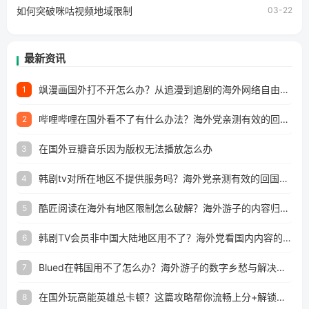
如何突破咪咕视频地域限制
03-22
最新资讯
飒漫画国外打不开怎么办？从追漫到追剧的海外网络自由之路
1
哔哩哔哩在国外看不了有什么办法？海外党亲测有效的回国加速解决方案
2
在国外豆瓣音乐因为版权无法播放怎么办
3
韩剧tv对所在地区不提供服务吗？海外党亲测有效的回国加速解决方案
4
酷匠阅读在海外有地区限制怎么破解？海外游子的内容归乡路
5
韩剧TV会员非中国大陆地区用不了？海外党看国内内容的加速器选择指南
6
Blued在韩国用不了怎么办？海外游子的数字乡愁与解决方案
7
在国外玩高能英雄总卡顿？这篇攻略帮你流畅上分+解锁国内影音自由
8