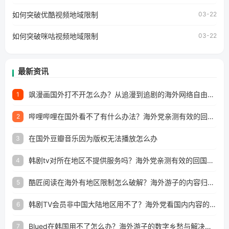
澳门、台湾、美国、加拿大、澳大利亚、欧洲等国家和地区
工作、留学、定居等，都可以使用，不再因地区和版权限制
如何突破优酷视频地域限制
03-22
所困扰。
如何突破咪咕视频地域限制
03-22
最新资讯
飒漫画国外打不开怎么办？从追漫到追剧的海外网络自由之路
1
哔哩哔哩在国外看不了有什么办法？海外党亲测有效的回国加速解决方案
2
在国外豆瓣音乐因为版权无法播放怎么办
3
韩剧tv对所在地区不提供服务吗？海外党亲测有效的回国加速解决方案
4
酷匠阅读在海外有地区限制怎么破解？海外游子的内容归乡路
5
韩剧TV会员非中国大陆地区用不了？海外党看国内内容的加速器选择指南
6
Blued在韩国用不了怎么办？海外游子的数字乡愁与解决方案
7