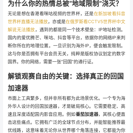
为什么你的热情总被“地域限制”浇灭？
无论是想在香港看咪咕视频的世界杯，还是
在新加坡看抖音
世界杯直播无法播放
，亦或是
在俄罗斯看CCTV5世界杯中文
解说无法播放
，遇到的都是同一个技术壁垒：IP地址检测。
国内的爱优腾芒、咪咕、抖音等平台，依据你的网络IP来判
断你所在的地理位置。一旦识别为海外IP，便会触发限制。
这与你是否拥有平台会员无关，纯粹是版权协议划定的数字
国界。你的网络，需要一张“回国”的通行证。
解锁观赛自由的关键：选择真正的回国
加速器
市面上工具繁多，但并非所有都为此场景优化。一个专为海
外华人设计的回国加速器，才是破局核心。它需要稳定、高
速且深度适配国内影音应用。例如
番茄加速器
，其核心便直
击这些痛点。它拥有广泛的全球节点分布，并能智能推荐最
优线路，这意味着无论你从世界哪个角落连接，它都能为你