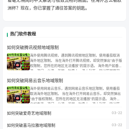
着毫无隔阂的中文解说与极致流畅的画面。在海外怎么看欧
洲杯？现在，你已掌握了通往答案的钥匙。
热门软件教程
如何突破腾讯视频地域限制
海外使用腾讯视频，遇到腾讯视频地区限制，使用番茄取消
海外地区限制。 当在海外打开腾讯视频，却突然弹出“由于版
权限制，您所在的地区无法播放”的提示语。 海外用户如香
港、澳门、台湾、美国、加拿大、澳大利亚、欧洲等国家和
地区时，腾讯视频也会像其他音乐平台一样，出现地区及版
如何突破网易云音乐地域限制
权限制问题，且仅能在中国大陆地区播放。 遇到这个问题的
朋友们，使用番茄回国加速器，即可解决「海外用户收听腾
海外使用网易云音乐，遇到网易云音乐地区限制，使用番茄
讯视频地区版权限制」的问题，无论人在香港、澳门、台
取消海外地区限制。 当在海外打开网易云音乐，却突然弹出
湾、美国、加拿大、澳大利亚、欧洲等国家和地区工作、留
“由于版权限制，您所在的地区无法播放”的提示语。 海外用
学、定居等，都可以使用，不再因地区和版权限制所困扰。
户如香港、澳门、台湾、美国、加拿大、澳大利亚、欧洲等
国家和地区时，网易云音乐也会像其他音乐平台一样，出现
如何突破爱奇艺地域限制
03-22
地区及版权限制问题，且仅能在中国大陆地区播放。 遇到这
个问题的朋友们，使用番茄回国加速器，即可解决「海外用
如何突破喜马拉雅地域限制
户收听网易云音乐地区版权限制」的问题，无论人在香港、
03-22