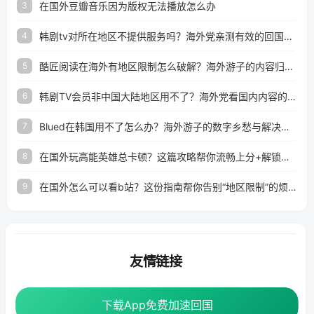
在国外豆瓣音乐因为版权无法播放怎么办
3
韩剧tv对所在地区不提供服务吗？海外党亲测有效的回国加速解决方案
4
酷匠阅读在海外有地区限制怎么破解？海外游子的内容归乡路
5
韩剧TV会员非中国大陆地区用不了？海外党看国内内容的加速器选择指南
6
Blued在韩国用不了怎么办？海外游子的数字乡愁与解决方案
7
在国外玩高能英雄总卡顿？这篇攻略帮你流畅上分+解锁国内影音自由
8
在国外怎么可以看b站？这份指南帮你告别“地区限制”的烦恼
9
友情链接
海外回国加速器
番茄加速器
下载App免费加速回国
下载App免费加速回国