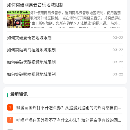
地区时，腾讯视频也会像其他音乐平台一样，出现地区及版
如何突破网易云音乐地域限制
权限制问题，且仅能在中国大陆地区播放。 遇到这个问题的
朋友们，使用番茄回国加速器，即可解决「海外用户收听腾
海外使用网易云音乐，遇到网易云音乐地区限制，使用番茄
讯视频地区版权限制」的问题，无论人在香港、澳门、台
取消海外地区限制。 当在海外打开网易云音乐，却突然弹出
湾、美国、加拿大、澳大利亚、欧洲等国家和地区工作、留
“由于版权限制，您所在的地区无法播放”的提示语。 海外用
学、定居等，都可以使用，不再因地区和版权限制所困扰。
户如香港、澳门、台湾、美国、加拿大、澳大利亚、欧洲等
国家和地区时，网易云音乐也会像其他音乐平台一样，出现
如何突破爱奇艺地域限制
03-22
地区及版权限制问题，且仅能在中国大陆地区播放。 遇到这
个问题的朋友们，使用番茄回国加速器，即可解决「海外用
如何突破喜马拉雅地域限制
户收听网易云音乐地区版权限制」的问题，无论人在香港、
03-22
澳门、台湾、美国、加拿大、澳大利亚、欧洲等国家和地区
工作、留学、定居等，都可以使用，不再因地区和版权限制
如何突破优酷视频地域限制
03-22
所困扰。
如何突破咪咕视频地域限制
03-22
最新资讯
飒漫画国外打不开怎么办？从追漫到追剧的海外网络自由之路
1
哔哩哔哩在国外看不了有什么办法？海外党亲测有效的回国加速解决方案
2