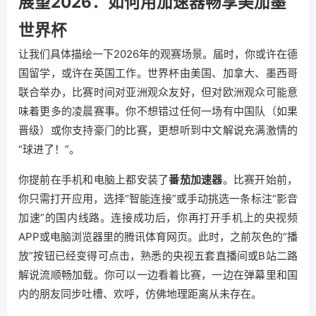
展望2026：如何用加速器畅享美加墨
世界杯
让我们具体描绘一下2026年的观赛场景。届时，你或许在德
国留学，或许在英国工作。世界杯由美国、加拿大、墨西哥
联合举办，比赛时间对亚洲观众友好，但对欧洲观众可能意
味着更多的凌晨赛事。你不想错过任何一场有中国队（如果
晋级）或你支持豪门的比赛，更想听到中文解说充满激情的
“球进了！”。
你提前在手机和电脑上都安装了
番茄加速器
。比赛开始前，
你只需打开应用，选择“智能连接”或手动挑选一条标注“影音
加速”的国内线路。连接成功后，你再打开手机上的央视频
APP或电脑浏览器里的腾讯体育网页。此时，之前灰色的“播
放”按钮已经变得可点击，熟悉的央视五套直播间或B站二路
解说流顺畅加载。你可以一边看着比赛，一边在弹幕里和国
内的朋友同步吐槽、欢呼，仿佛地理距离从未存在。