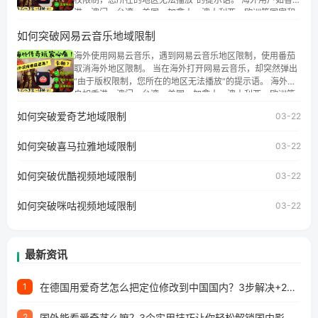
港、澳门、台湾、美国、加拿大、澳大利亚、欧洲等国家和
地区时，腾讯视频也会像其他音乐平台一样，出现地区及版
如何突破网易云音乐地域限制
权限制问题，且仅能在中国大陆地区播放。 遇到这个问题的
朋友们，使用番茄回国加速器，即可解决「海外用户收听腾
海外使用网易云音乐，遇到网易云音乐地区限制，使用番茄
讯视频地区版权限制」的问题，无论人在香港、澳门、台
取消海外地区限制。 当在海外打开网易云音乐，却突然弹出
湾、美国、加拿大、澳大利亚、欧洲等国家和地区工作、留
“由于版权限制，您所在的地区无法播放”的提示语。 海外用
学、定居等，都可以使用，不再因地区和版权限制所困扰。
户如香港、澳门、台湾、美国、加拿大、澳大利亚、欧洲等
国家和地区时，网易云音乐也会像其他音乐平台一样，出现
如何突破爱奇艺地域限制
03-22
地区及版权限制问题，且仅能在中国大陆地区播放。 遇到这
个问题的朋友们，使用番茄回国加速器，即可解决「海外用
如何突破喜马拉雅地域限制
户收听网易云音乐地区版权限制」的问题，无论人在香港、
03-22
澳门、台湾、美国、加拿大、澳大利亚、欧洲等国家和地区
工作、留学、定居等，都可以使用，不再因地区和版权限制
如何突破优酷视频地域限制
03-22
所困扰。
如何突破咪咕视频地域限制
03-22
最新资讯
在德国用爱奇艺怎么把定位修改到中国国内？3步解决+2个实用场景分享
1
国外能看爱奇艺么嘛？3个实用技巧让你轻松解锁国内影视（附越南华数TV定位修改+网易云海外收费解析）
2