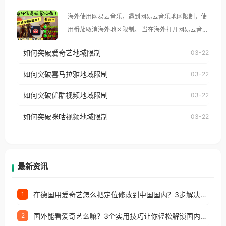
大、澳大利亚、欧洲等国家和地区时，腾讯视频也会
海外使用网易云音乐，遇到网易云音乐地区限制，使
像其他音乐平台一样，出现地区及版权限制问题，且
用番茄取消海外地区限制。 当在海外打开网易云音
仅能在中国大陆地区播放。 遇到这个问题的朋友们，
乐，却突然弹出“由于版权限制，您所在的地区无法
使用番茄回国加速器，即可解决「海外用户收听腾讯
如何突破爱奇艺地域限制
03-22
播放”的提示语。 海外用户如香港、澳门、台湾、美
视频地区版权限制」的问题，无论人在香港、澳门、
国、加拿大、澳大利亚、欧洲等国家和地区时，网易
如何突破喜马拉雅地域限制
03-22
台湾、美国、加拿大、澳大利亚、欧洲等国家和地区
云音乐也会像其他音乐平台一样，出现地区及版权限
工作、留学、定居等，都可以使用，不再因地区和版
如何突破优酷视频地域限制
03-22
制问题，且仅能在中国大陆地区播放。 遇到这个问题
权限制所困扰。
的朋友们，使用番茄回国加速器，即可解决「海外用
如何突破咪咕视频地域限制
03-22
户收听网易云音乐地区版权限制」的问题，无论人在
香港、澳门、台湾、美国、加拿大、澳大利亚、欧洲
等国家和地区工作、留学、定居等，都可以使用，不
再因地区和版权限制所困扰。
最新资讯
在德国用爱奇艺怎么把定位修改到中国国内？3步解决+2个实用场景分享
1
国外能看爱奇艺么嘛？3个实用技巧让你轻松解锁国内影视（附越南华数TV定位修改+网易云海外收费解析）
2