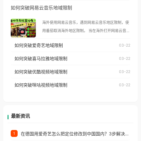
然弹出“由于版权限制，您所在的地区无法播放”的提
如何突破网易云音乐地域限制
示语。 海外用户如香港、澳门、台湾、美国、加拿
大、澳大利亚、欧洲等国家和地区时，腾讯视频也会
海外使用网易云音乐，遇到网易云音乐地区限制，使
像其他音乐平台一样，出现地区及版权限制问题，且
用番茄取消海外地区限制。 当在海外打开网易云音
仅能在中国大陆地区播放。 遇到这个问题的朋友们，
乐，却突然弹出“由于版权限制，您所在的地区无法
使用番茄回国加速器，即可解决「海外用户收听腾讯
如何突破爱奇艺地域限制
03-22
播放”的提示语。 海外用户如香港、澳门、台湾、美
视频地区版权限制」的问题，无论人在香港、澳门、
国、加拿大、澳大利亚、欧洲等国家和地区时，网易
如何突破喜马拉雅地域限制
03-22
台湾、美国、加拿大、澳大利亚、欧洲等国家和地区
云音乐也会像其他音乐平台一样，出现地区及版权限
工作、留学、定居等，都可以使用，不再因地区和版
如何突破优酷视频地域限制
03-22
制问题，且仅能在中国大陆地区播放。 遇到这个问题
权限制所困扰。
的朋友们，使用番茄回国加速器，即可解决「海外用
如何突破咪咕视频地域限制
03-22
户收听网易云音乐地区版权限制」的问题，无论人在
香港、澳门、台湾、美国、加拿大、澳大利亚、欧洲
等国家和地区工作、留学、定居等，都可以使用，不
再因地区和版权限制所困扰。
最新资讯
在德国用爱奇艺怎么把定位修改到中国国内？3步解决+2个实用场景分享
1