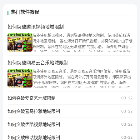
热门软件教程
如何突破腾讯视频地域限制
海外使用腾讯视频，遇到腾讯视频地区限制，使用番茄取消
海外地区限制。 当在海外打开腾讯视频，却突然弹出“由于版
权限制，您所在的地区无法播放”的提示语。 海外用户如香
港、澳门、台湾、美国、加拿大、澳大利亚、欧洲等国家和
地区时，腾讯视频也会像其他音乐平台一样，出现地区及版
如何突破网易云音乐地域限制
权限制问题，且仅能在中国大陆地区播放。 遇到这个问题的
朋友们，使用番茄回国加速器，即可解决「海外用户收听腾
海外使用网易云音乐，遇到网易云音乐地区限制，使用番茄
讯视频地区版权限制」的问题，无论人在香港、澳门、台
取消海外地区限制。 当在海外打开网易云音乐，却突然弹出
湾、美国、加拿大、澳大利亚、欧洲等国家和地区工作、留
“由于版权限制，您所在的地区无法播放”的提示语。 海外用
学、定居等，都可以使用，不再因地区和版权限制所困扰。
户如香港、澳门、台湾、美国、加拿大、澳大利亚、欧洲等
国家和地区时，网易云音乐也会像其他音乐平台一样，出现
如何突破爱奇艺地域限制
03-22
地区及版权限制问题，且仅能在中国大陆地区播放。 遇到这
个问题的朋友们，使用番茄回国加速器，即可解决「海外用
如何突破喜马拉雅地域限制
户收听网易云音乐地区版权限制」的问题，无论人在香港、
03-22
澳门、台湾、美国、加拿大、澳大利亚、欧洲等国家和地区
工作、留学、定居等，都可以使用，不再因地区和版权限制
如何突破优酷视频地域限制
03-22
所困扰。
如何突破咪咕视频地域限制
03-22