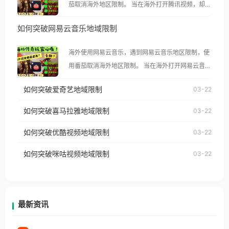
茄取消海外地区限制。 当在海外打开腾讯视频，却突
然弹出“由于版权限制，您所在的地区无法播放”的提
如何突破网易云音乐地域限制
示语。 海外用户如香港、澳门、台湾、美国、加拿
大、澳大利亚、欧洲等国家和地区时，腾讯视频也会
海外使用网易云音乐，遇到网易云音乐地区限制，使
像其他音乐平台一样，出现地区及版权限制问题，且
用番茄取消海外地区限制。 当在海外打开网易云音
仅能在中国大陆地区播放。 遇到这个问题的朋友们，
乐，却突然弹出“由于版权限制，您所在的地区无法
使用番茄回国加速器，即可解决「海外用户收听腾讯
如何突破爱奇艺地域限制
03-22
播放”的提示语。 海外用户如香港、澳门、台湾、美
视频地区版权限制」的问题，无论人在香港、澳门、
国、加拿大、澳大利亚、欧洲等国家和地区时，网易
如何突破喜马拉雅地域限制
03-22
台湾、美国、加拿大、澳大利亚、欧洲等国家和地区
云音乐也会像其他音乐平台一样，出现地区及版权限
工作、留学、定居等，都可以使用，不再因地区和版
如何突破优酷视频地域限制
03-22
制问题，且仅能在中国大陆地区播放。 遇到这个问题
权限制所困扰。
的朋友们，使用番茄回国加速器，即可解决「海外用
如何突破咪咕视频地域限制
03-22
户收听网易云音乐地区版权限制」的问题，无论人在
香港、澳门、台湾、美国、加拿大、澳大利亚、欧洲
等国家和地区工作、留学、定居等，都可以使用，不
再因地区和版权限制所困扰。
最新资讯