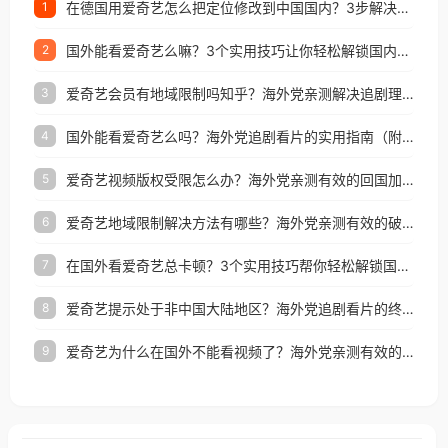
在德国用爱奇艺怎么把定位修改到中国国内？3步解决+2个实用场景分享
1
国外能看爱奇艺么嘛？3个实用技巧让你轻松解锁国内影视（附越南华数TV定位修改+网易云海外收费解析）
2
爱奇艺会员有地域限制吗知乎？海外党亲测解决追剧理财双难题的加速器攻略
3
国外能看爱奇艺么吗？海外党追剧看片的实用指南（附避坑技巧）
4
爱奇艺视频版权受限怎么办？海外党亲测有效的回国加速器选择指南
5
爱奇艺地域限制解决方法有哪些？海外党亲测有效的破界指南
6
在国外看爱奇艺总卡顿？3个实用技巧帮你轻松解锁国内影音与生活服务
7
爱奇艺提示处于非中国大陆地区？海外党追剧看片的终极解决方案来了
8
爱奇艺为什么在国外不能看视频了？海外党亲测有效的回国加速方案来了
9