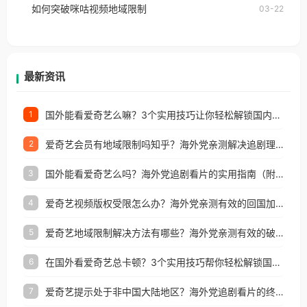
如何突破咪咕视频地域限制
03-22
户收听网易云音乐地区版权限制」的问题，无论人在
香港、澳门、台湾、美国、加拿大、澳大利亚、欧洲
等国家和地区工作、留学、定居等，都可以使用，不
再因地区和版权限制所困扰。
最新资讯
国外能看爱奇艺么嘛？3个实用技巧让你轻松解锁国内影视（附越南华数TV定位修改+网易云海外收费解析）
1
爱奇艺会员有地域限制吗知乎？海外党亲测解决追剧理财双难题的加速器攻略
2
国外能看爱奇艺么吗？海外党追剧看片的实用指南（附避坑技巧）
3
爱奇艺视频版权受限怎么办？海外党亲测有效的回国加速器选择指南
4
爱奇艺地域限制解决方法有哪些？海外党亲测有效的破界指南
5
在国外看爱奇艺总卡顿？3个实用技巧帮你轻松解锁国内影音与生活服务
6
爱奇艺提示处于非中国大陆地区？海外党追剧看片的终极解决方案来了
7