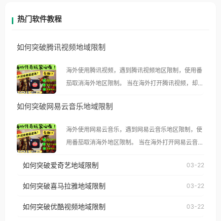
热门软件教程
如何突破腾讯视频地域限制
海外使用腾讯视频，遇到腾讯视频地区限制，使用番
茄取消海外地区限制。 当在海外打开腾讯视频，却突
然弹出“由于版权限制，您所在的地区无法播放”的提
如何突破网易云音乐地域限制
示语。 海外用户如香港、澳门、台湾、美国、加拿
大、澳大利亚、欧洲等国家和地区时，腾讯视频也会
海外使用网易云音乐，遇到网易云音乐地区限制，使
像其他音乐平台一样，出现地区及版权限制问题，且
用番茄取消海外地区限制。 当在海外打开网易云音
仅能在中国大陆地区播放。 遇到这个问题的朋友们，
乐，却突然弹出“由于版权限制，您所在的地区无法
使用番茄回国加速器，即可解决「海外用户收听腾讯
如何突破爱奇艺地域限制
03-22
播放”的提示语。 海外用户如香港、澳门、台湾、美
视频地区版权限制」的问题，无论人在香港、澳门、
国、加拿大、澳大利亚、欧洲等国家和地区时，网易
如何突破喜马拉雅地域限制
03-22
台湾、美国、加拿大、澳大利亚、欧洲等国家和地区
云音乐也会像其他音乐平台一样，出现地区及版权限
工作、留学、定居等，都可以使用，不再因地区和版
如何突破优酷视频地域限制
03-22
制问题，且仅能在中国大陆地区播放。 遇到这个问题
权限制所困扰。
的朋友们，使用番茄回国加速器，即可解决「海外用