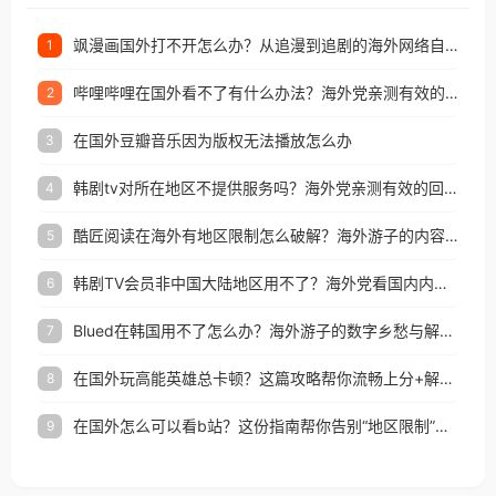
飒漫画国外打不开怎么办？从追漫到追剧的海外网络自由之路
1
哔哩哔哩在国外看不了有什么办法？海外党亲测有效的回国加速解决方案
2
在国外豆瓣音乐因为版权无法播放怎么办
3
韩剧tv对所在地区不提供服务吗？海外党亲测有效的回国加速解决方案
4
酷匠阅读在海外有地区限制怎么破解？海外游子的内容归乡路
5
韩剧TV会员非中国大陆地区用不了？海外党看国内内容的加速器选择指南
6
Blued在韩国用不了怎么办？海外游子的数字乡愁与解决方案
7
在国外玩高能英雄总卡顿？这篇攻略帮你流畅上分+解锁国内影音自由
8
在国外怎么可以看b站？这份指南帮你告别“地区限制”的烦恼
9