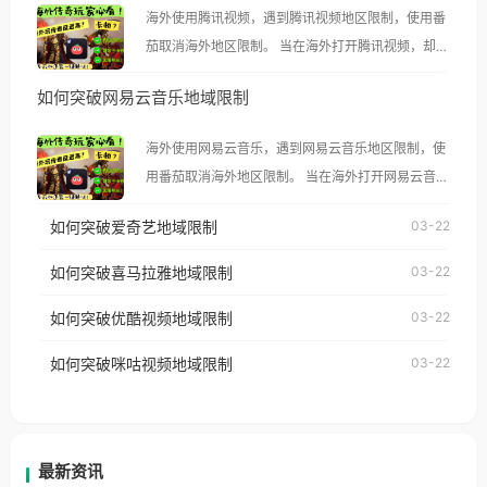
海外使用腾讯视频，遇到腾讯视频地区限制，使用番
茄取消海外地区限制。 当在海外打开腾讯视频，却突
然弹出“由于版权限制，您所在的地区无法播放”的提
如何突破网易云音乐地域限制
示语。 海外用户如香港、澳门、台湾、美国、加拿
大、澳大利亚、欧洲等国家和地区时，腾讯视频也会
海外使用网易云音乐，遇到网易云音乐地区限制，使
像其他音乐平台一样，出现地区及版权限制问题，且
用番茄取消海外地区限制。 当在海外打开网易云音
仅能在中国大陆地区播放。 遇到这个问题的朋友们，
乐，却突然弹出“由于版权限制，您所在的地区无法
使用番茄回国加速器，即可解决「海外用户收听腾讯
如何突破爱奇艺地域限制
03-22
播放”的提示语。 海外用户如香港、澳门、台湾、美
视频地区版权限制」的问题，无论人在香港、澳门、
国、加拿大、澳大利亚、欧洲等国家和地区时，网易
如何突破喜马拉雅地域限制
03-22
台湾、美国、加拿大、澳大利亚、欧洲等国家和地区
云音乐也会像其他音乐平台一样，出现地区及版权限
工作、留学、定居等，都可以使用，不再因地区和版
如何突破优酷视频地域限制
03-22
制问题，且仅能在中国大陆地区播放。 遇到这个问题
权限制所困扰。
的朋友们，使用番茄回国加速器，即可解决「海外用
如何突破咪咕视频地域限制
03-22
户收听网易云音乐地区版权限制」的问题，无论人在
香港、澳门、台湾、美国、加拿大、澳大利亚、欧洲
等国家和地区工作、留学、定居等，都可以使用，不
再因地区和版权限制所困扰。
最新资讯