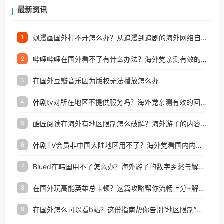
再因地区和版权限制所困扰。
最新资讯
飒漫画国外打不开怎么办？从追漫到追剧的海外网络自由之路
1
哔哩哔哩在国外看不了有什么办法？海外党亲测有效的回国加速解决方案
2
在国外豆瓣音乐因为版权无法播放怎么办
3
韩剧tv对所在地区不提供服务吗？海外党亲测有效的回国加速解决方案
4
酷匠阅读在海外有地区限制怎么破解？海外游子的内容归乡路
5
韩剧TV会员非中国大陆地区用不了？海外党看国内内容的加速器选择指南
6
Blued在韩国用不了怎么办？海外游子的数字乡愁与解决方案
7
在国外玩高能英雄总卡顿？这篇攻略帮你流畅上分+解锁国内影音自由
8
在国外怎么可以看b站？这份指南帮你告别“地区限制”的烦恼
9