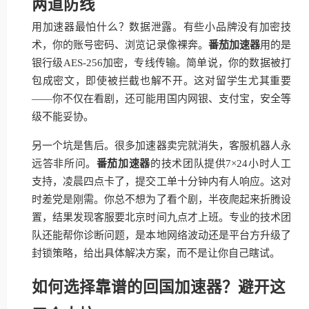
两道防线
用加速器最怕什么？数据泄露。有些小品牌没有加密技
术，你的账号密码、浏览记录像裸奔。
番茄加速器
用的是
银行级AES-256加密，专线传输。简单说，你的数据被打
包成密文，即使被拦截也解不开。这对留学生尤其重要
——你不仅在看剧，还可能用国内网银、支付宝，安全等
级不能妥协。
另一个坑是售后。很多加速器卖完就消失，客服机器人永
远答非所问。
番茄加速器
的技术团队提供7×24小时人工
支持，凌晨四点卡了，提交工单十分钟内有人响应。这对
时差党是刚需。你总不想为了看个剧，半夜爬起来折腾设
置，结果发现客服要北京时间九点才上班。专业的技术团
队还能帮你诊断问题，是本地网络波动还是平台方升级了
封锁策略，给出具体解决方案，而不是让你自己瞎试。
如何选择靠谱的回国加速器？避开这