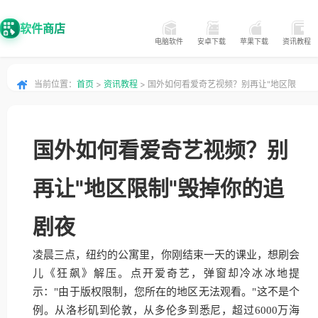
软件商店
电脑软件
安卓下载
苹果下载
资讯教程
当前位置：
首页
>
资讯教程
> 国外如何看爱奇艺视频？别再让"地区限
制"毁掉你的追剧夜
国外如何看爱奇艺视频？别
再让"地区限制"毁掉你的追
剧夜
凌晨三点，纽约的公寓里，你刚结束一天的课业，想刷会
儿《狂飙》解压。点开爱奇艺，弹窗却冷冰冰地提
示："由于版权限制，您所在的地区无法观看。"这不是个
例。从洛杉矶到伦敦，从多伦多到悉尼，超过6000万海