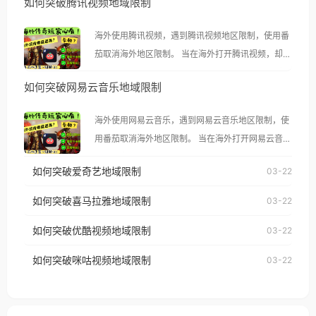
如何突破腾讯视频地域限制
海外使用腾讯视频，遇到腾讯视频地区限制，使用番
茄取消海外地区限制。 当在海外打开腾讯视频，却突
然弹出“由于版权限制，您所在的地区无法播放”的提
如何突破网易云音乐地域限制
示语。 海外用户如香港、澳门、台湾、美国、加拿
大、澳大利亚、欧洲等国家和地区时，腾讯视频也会
海外使用网易云音乐，遇到网易云音乐地区限制，使
像其他音乐平台一样，出现地区及版权限制问题，且
用番茄取消海外地区限制。 当在海外打开网易云音
仅能在中国大陆地区播放。 遇到这个问题的朋友们，
乐，却突然弹出“由于版权限制，您所在的地区无法
使用番茄回国加速器，即可解决「海外用户收听腾讯
如何突破爱奇艺地域限制
03-22
播放”的提示语。 海外用户如香港、澳门、台湾、美
视频地区版权限制」的问题，无论人在香港、澳门、
国、加拿大、澳大利亚、欧洲等国家和地区时，网易
如何突破喜马拉雅地域限制
03-22
台湾、美国、加拿大、澳大利亚、欧洲等国家和地区
云音乐也会像其他音乐平台一样，出现地区及版权限
工作、留学、定居等，都可以使用，不再因地区和版
如何突破优酷视频地域限制
03-22
制问题，且仅能在中国大陆地区播放。 遇到这个问题
权限制所困扰。
的朋友们，使用番茄回国加速器，即可解决「海外用
如何突破咪咕视频地域限制
03-22
户收听网易云音乐地区版权限制」的问题，无论人在
香港、澳门、台湾、美国、加拿大、澳大利亚、欧洲
等国家和地区工作、留学、定居等，都可以使用，不