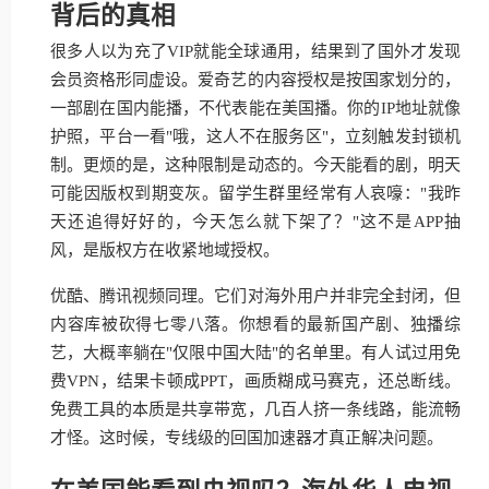
背后的真相
很多人以为充了VIP就能全球通用，结果到了国外才发现
会员资格形同虚设。爱奇艺的内容授权是按国家划分的，
一部剧在国内能播，不代表能在美国播。你的IP地址就像
护照，平台一看"哦，这人不在服务区"，立刻触发封锁机
制。更烦的是，这种限制是动态的。今天能看的剧，明天
可能因版权到期变灰。留学生群里经常有人哀嚎："我昨
天还追得好好的，今天怎么就下架了？"这不是APP抽
风，是版权方在收紧地域授权。
优酷、腾讯视频同理。它们对海外用户并非完全封闭，但
内容库被砍得七零八落。你想看的最新国产剧、独播综
艺，大概率躺在"仅限中国大陆"的名单里。有人试过用免
费VPN，结果卡顿成PPT，画质糊成马赛克，还总断线。
免费工具的本质是共享带宽，几百人挤一条线路，能流畅
才怪。这时候，专线级的回国加速器才真正解决问题。