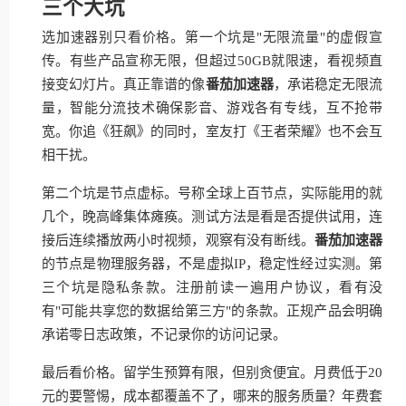
三个大坑
选加速器别只看价格。第一个坑是"无限流量"的虚假宣
传。有些产品宣称无限，但超过50GB就限速，看视频直
接变幻灯片。真正靠谱的像
番茄加速器
，承诺稳定无限流
量，智能分流技术确保影音、游戏各有专线，互不抢带
宽。你追《狂飙》的同时，室友打《王者荣耀》也不会互
相干扰。
第二个坑是节点虚标。号称全球上百节点，实际能用的就
几个，晚高峰集体瘫痪。测试方法是看是否提供试用，连
接后连续播放两小时视频，观察有没有断线。
番茄加速器
的节点是物理服务器，不是虚拟IP，稳定性经过实测。第
三个坑是隐私条款。注册前读一遍用户协议，看有没
有"可能共享您的数据给第三方"的条款。正规产品会明确
承诺零日志政策，不记录你的访问记录。
最后看价格。留学生预算有限，但别贪便宜。月费低于20
元的要警惕，成本都覆盖不了，哪来的服务质量？年费套