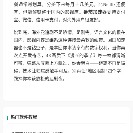
餐通常最划算，分摊下来每月十几美元，比Netflix还便
宜，但能解锁整个国内的影视库。
番茄加速器
支持支付
宝、微信、信用卡支付，对海外用户很友好。
说到底，海外党追剧不是矫情，是刚需。语言文化的根在
国内，影视内容是维系这种连接最柔软的纽带。回国加速
器也不是钻空子，是拿回你本该享有的数字权利。当你再
次点开爱奇艺，4K画质下《漫长的季节》每一帧都清晰
可辨，弹幕从屏幕上方飘过，你会明白——距离不再是障
碍，技术让归属感触手可及。别再让"地区限制"四个字，
毁掉你本该放松的追剧夜。
热门软件教程