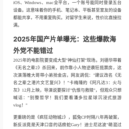
iOS、Windows、mac全平台，一个账号能同时登录五台
设备。这意味着你的手机、笔记本、平板甚至室友的设备
都能共享，不用重复购买。对留学生来说，性价比直接拉
满。
2025年国产片单曝光：这些爆款海
外党不能错过
2025年的电影院要变成大型"神仙打架"现场。刘德华带着
《无名之辈2》杀回来，前作靠小人物逆袭狂揽票房，这
次演落魄大哥带小弟抢金店，网友调侃："建议改名《无
名之辈之港片文艺复兴》！"卡梅隆的《阿凡达3：火与
灰》12月上映，导演说要探讨"仇恨与救赎"，但观众只想
喊话："别整哲学！我们要看潘多拉星球沉浸式旅游
vlog！"
更重磅的是《疯狂动物城2》，狐兔CP时隔八年再破案，
新反派竟是天津口音的话痨蛇Gary！迪士尼这波"萌混过