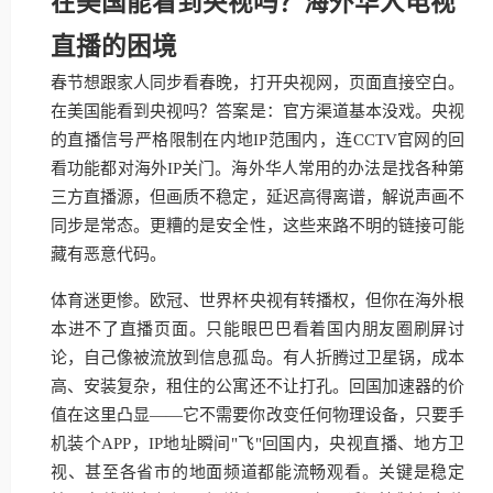
在美国能看到央视吗？海外华人电视
直播的困境
春节想跟家人同步看春晚，打开央视网，页面直接空白。
在美国能看到央视吗？答案是：官方渠道基本没戏。央视
的直播信号严格限制在内地IP范围内，连CCTV官网的回
看功能都对海外IP关门。海外华人常用的办法是找各种第
三方直播源，但画质不稳定，延迟高得离谱，解说声画不
同步是常态。更糟的是安全性，这些来路不明的链接可能
藏有恶意代码。
体育迷更惨。欧冠、世界杯央视有转播权，但你在海外根
本进不了直播页面。只能眼巴巴看着国内朋友圈刷屏讨
论，自己像被流放到信息孤岛。有人折腾过卫星锅，成本
高、安装复杂，租住的公寓还不让打孔。回国加速器的价
值在这里凸显——它不需要你改变任何物理设备，只要手
机装个APP，IP地址瞬间"飞"回国内，央视直播、地方卫
视、甚至各省市的地面频道都能流畅观看。关键是稳定