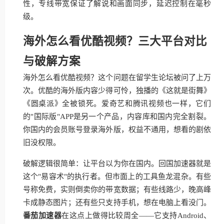
性，专线带宽保证了解说和画面同步，延迟控制在毫秒
级。
海外怎么看优酷视频？三大平台对比
与破解方案
海外怎么看优酷视频？这个问题在留学生论坛被问了上万
次。优酷的海外版内容少得可怜，独播的《这就是街舞》
《圆桌派》全被锁死。爱奇艺和腾讯视频也一样，它们
的"国际版"APP是另一个产品，内容库和国内完全割裂。
你国内的会员账号登录海外版，权益不通用，想看的剧依
旧没权限。
破解逻辑很简单：让平台以为你在国内。回国加速器就是
这个"易容术"的执行者。但市面上的工具鱼龙混杂。有些
号称免费，实则倒卖你的带宽数据；有些线路少，晚高峰
卡成静态图片；还有些只支持手机，想在电脑上看没门。
番茄加速器
在这点上做得比较周全——它支持Android、