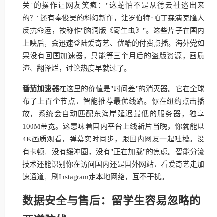
关"的操作让网友笑疯："这蛇怕不是从德云社逃出来
的？"还有奉俊昊的科幻新作，让罗伯特·帕丁森演克隆人
反抗命运，被称作"脑洞版《寄生虫》"。这些片子在国内
上映后，会迅速登陆爱奇艺、优酷的付费点播。海外党如
果没有回国加速器，只能等三个月后的盗版资源，画质
渣、翻译烂，讨论热度早就过了。
番茄加速器
在这里的价值是"时间差"的消灭器。它在全球
布了上百个节点，智能推荐最优线路。你在纽约点击播
放，系统会自动匹配东海岸延迟最低的服务器，独享
100M带宽。这意味着国内平台上线新片当晚，你就能以
4K画质观看，弹幕实时同步，跟国内网友一起吐槽。没
有卡顿，没有缓冲圈，没有"正在加载"的焦虑。智能分流
技术还能识别你在访问国内还是国外网站，看爱奇艺走加
速通道，刷Instagram走本地网络，互不干扰。
数据安全与售后：留学生容易忽略的