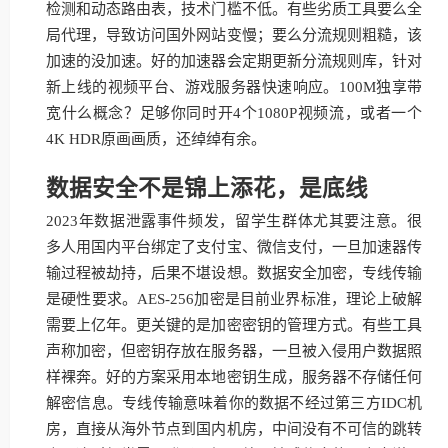
检测和动态路由表，技术门槛不低。有些劣质工具要么全
局代理，导致访问国外网站变慢；要么分流规则粗糙，该
加速的没加速。好的加速器会定期更新分流规则库，针对
新上线的视频平台、游戏服务器快速响应。100M独享带
宽什么概念？足够你同时开4个1080P视频流，或者一个
4K HDR原画画质，还绰绰有余。
数据安全不是锦上添花，是底线
2023年数据泄露事件频发，留学生群体尤其要注意。很
多人用国内平台绑定了支付宝、微信支付，一旦加速器传
输过程被劫持，后果不堪设想。数据安全加密，专线传输
是硬性要求。AES-256加密是目前业界标准，理论上破解
需要上亿年。更关键的是加密密钥的管理方式。有些工具
声称加密，但密钥存放在服务器，一旦被入侵用户数据照
样裸奔。好的方案采用本地密钥生成，服务器不存储任何
解密信息。专线传输意味着你的数据不经过第三方IDC机
房，直接从海外节点到国内机房，中间没有不可信的跳转