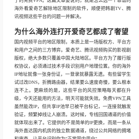
了的免费VPN。这篇文章要说的，就是怎么选一个靠谱的
海外看爱奇艺解除地区限制的软件，顺便把韩剧TV、腾
讯视频这些平台的问题一并解决。
为什么海外连打开爱奇艺都成了奢望
国内视频平台的地区限制，本质上是一场版权方、平台方
和用户之间的三方博弈。爱奇艺、腾讯视频购买的影视剧
版权，绝大多数只覆盖中国大陆地区。平台方为了履行版
权协议，必须通过技术手段识别用户地理位置。你的海外
IP地址就像一张身份证，一登录就暴露无遗。有些留学生
试过改DNS，折腾路由器，结果要么速度奇慢，要么根本
连不上。更麻烦的是，这些平台的风控策略每天都在升
级，今天还能用的方法，明天可能就失效。免费VPN工具
虽然能改IP，但共享IP池早已被平台标记，一连接就触发
验证，频繁掉线让人崩溃。这时候，专线回国通道的价值
就体现出来了。它提供的不是简单的IP更换，而是一条从
海外直达国内机房的独立数据通道，绕过公共网络的拥堵
和审查，让平台识别你为"正常国内用户"。