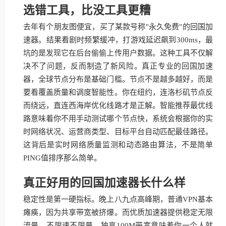
选错工具，比没工具更糟
去年有个朋友图便宜，买了某款号称"永久免费"的回国加
速器。结果看剧时频繁缓冲，打游戏延迟飙到300ms，最
坑的是发现它在后台偷偷上传用户数据。这种工具不仅解
决不了问题，反而制造了新风险。真正专业的回国加速
器，全球节点分布是基础门槛。节点不是越多越好，而是
要看覆盖质量和调度智能性。你在纽约，连洛杉矶节点反
而绕远，直连西海岸优化线路才是正解。智能推荐最优线
路意味着你不用手动测试哪个节点快，系统会根据你的实
时网络状况、运营商类型、目标平台自动匹配最佳路径。
这背后是实时网络质量监测和动态路由算法，不是简单
PING值排序那么简单。
真正好用的回国加速器长什么样
稳定性是第一硬指标。晚上八九点高峰期，普通VPN基本
瘫痪，因为共享带宽被挤爆。而优质加速器提供稳定无限
流量，不限速不限量，独享100M带宽意味着你一个人就