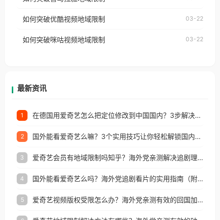
云音乐也会像其他音乐平台一样，出现地区及版权限
工作、留学、定居等，都可以使用，不再因地区和版
如何突破优酷视频地域限制
03-22
制问题，且仅能在中国大陆地区播放。 遇到这个问题
权限制所困扰。
的朋友们，使用番茄回国加速器，即可解决「海外用
如何突破咪咕视频地域限制
03-22
户收听网易云音乐地区版权限制」的问题，无论人在
香港、澳门、台湾、美国、加拿大、澳大利亚、欧洲
等国家和地区工作、留学、定居等，都可以使用，不
再因地区和版权限制所困扰。
最新资讯
在德国用爱奇艺怎么把定位修改到中国国内？3步解决+2个实用场景分享
1
国外能看爱奇艺么嘛？3个实用技巧让你轻松解锁国内影视（附越南华数TV定位修改+网易云海外收费解析）
2
爱奇艺会员有地域限制吗知乎？海外党亲测解决追剧理财双难题的加速器攻略
3
国外能看爱奇艺么吗？海外党追剧看片的实用指南（附避坑技巧）
4
爱奇艺视频版权受限怎么办？海外党亲测有效的回国加速器选择指南
5