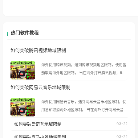
热门软件教程
如何突破腾讯视频地域限制
海外使用腾讯视频，遇到腾讯视频地区限制，使用番
茄取消海外地区限制。 当在海外打开腾讯视频，却突
然弹出“由于版权限制，您所在的地区无法播放”的提
如何突破网易云音乐地域限制
示语。 海外用户如香港、澳门、台湾、美国、加拿
大、澳大利亚、欧洲等国家和地区时，腾讯视频也会
海外使用网易云音乐，遇到网易云音乐地区限制，使
像其他音乐平台一样，出现地区及版权限制问题，且
用番茄取消海外地区限制。 当在海外打开网易云音
仅能在中国大陆地区播放。 遇到这个问题的朋友们，
乐，却突然弹出“由于版权限制，您所在的地区无法
使用番茄回国加速器，即可解决「海外用户收听腾讯
如何突破爱奇艺地域限制
03-22
播放”的提示语。 海外用户如香港、澳门、台湾、美
视频地区版权限制」的问题，无论人在香港、澳门、
国、加拿大、澳大利亚、欧洲等国家和地区时，网易
如何突破喜马拉雅地域限制
03-22
台湾、美国、加拿大、澳大利亚、欧洲等国家和地区