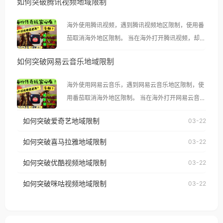
如何突破腾讯视频地域限制
海外使用腾讯视频，遇到腾讯视频地区限制，使用番
茄取消海外地区限制。 当在海外打开腾讯视频，却突
然弹出“由于版权限制，您所在的地区无法播放”的提
如何突破网易云音乐地域限制
示语。 海外用户如香港、澳门、台湾、美国、加拿
大、澳大利亚、欧洲等国家和地区时，腾讯视频也会
海外使用网易云音乐，遇到网易云音乐地区限制，使
像其他音乐平台一样，出现地区及版权限制问题，且
用番茄取消海外地区限制。 当在海外打开网易云音
仅能在中国大陆地区播放。 遇到这个问题的朋友们，
乐，却突然弹出“由于版权限制，您所在的地区无法
使用番茄回国加速器，即可解决「海外用户收听腾讯
如何突破爱奇艺地域限制
03-22
播放”的提示语。 海外用户如香港、澳门、台湾、美
视频地区版权限制」的问题，无论人在香港、澳门、
国、加拿大、澳大利亚、欧洲等国家和地区时，网易
如何突破喜马拉雅地域限制
03-22
台湾、美国、加拿大、澳大利亚、欧洲等国家和地区
云音乐也会像其他音乐平台一样，出现地区及版权限
工作、留学、定居等，都可以使用，不再因地区和版
如何突破优酷视频地域限制
03-22
制问题，且仅能在中国大陆地区播放。 遇到这个问题
权限制所困扰。
的朋友们，使用番茄回国加速器，即可解决「海外用
如何突破咪咕视频地域限制
03-22
户收听网易云音乐地区版权限制」的问题，无论人在
香港、澳门、台湾、美国、加拿大、澳大利亚、欧洲
等国家和地区工作、留学、定居等，都可以使用，不