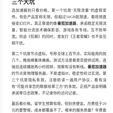
三个大坑
选加速器别只看价格。第一个坑是"无限流量"的虚假宣
传。有些产品宣称无限，但超过50GB就限速，看视频直
接变幻灯片。真正靠谱的像
番茄加速器
，承诺稳定无限流
量，智能分流技术确保影音、游戏各有专线，互不抢带
宽。你追《狂飙》的同时，室友打《王者荣耀》也不会互
相干扰。
第二个坑是节点虚标。号称全球上百节点，实际能用的就
几个，晚高峰集体瘫痪。测试方法是看是否提供试用，连
接后连续播放两小时视频，观察有没有断线。
番茄加速器
的节点是物理服务器，不是虚拟IP，稳定性经过实测。第
三个坑是隐私条款。注册前读一遍用户协议，看有没
有"可能共享您的数据给第三方"的条款。正规产品会明确
承诺零日志政策，不记录你的访问记录。
最后看价格。留学生预算有限，但别贪便宜。月费低于20
元的要警惕，成本都覆盖不了，哪来的服务质量？年费套