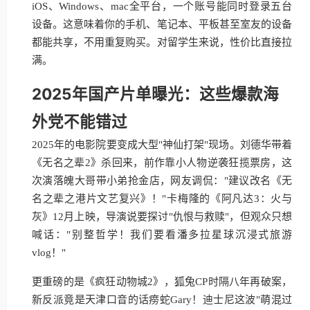
iOS、Windows、mac全平台，一个账号能同时登录五台
设备。这意味着你的手机、笔记本、平板甚至室友的设备
都能共享，不用重复购买。对留学生来说，性价比直接拉
满。
2025年国产片单曝光：这些爆款海
外党不能错过
2025年的电影院要变成大型"神仙打架"现场。刘德华带着
《无名之辈2》杀回来，前作靠小人物逆袭狂揽票房，这
次演落魄大哥带小弟抢金店，网友调侃："建议改名《无
名之辈之港片文艺复兴》！"卡梅隆的《阿凡达3：火与
灰》12月上映，导演说要探讨"仇恨与救赎"，但观众只想
喊话："别整哲学！我们要看潘多拉星球沉浸式旅游
vlog！"
更重磅的是《疯狂动物城2》，狐兔CP时隔八年再破案，
新反派竟是天津口音的话痨蛇Gary！迪士尼这波"萌混过