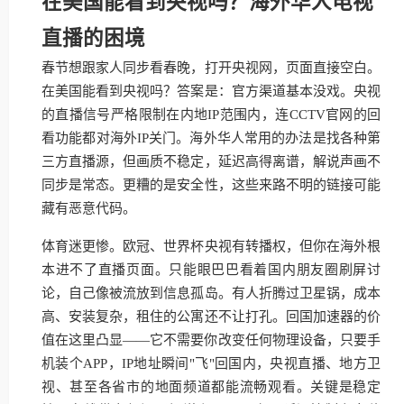
在美国能看到央视吗？海外华人电视
直播的困境
春节想跟家人同步看春晚，打开央视网，页面直接空白。
在美国能看到央视吗？答案是：官方渠道基本没戏。央视
的直播信号严格限制在内地IP范围内，连CCTV官网的回
看功能都对海外IP关门。海外华人常用的办法是找各种第
三方直播源，但画质不稳定，延迟高得离谱，解说声画不
同步是常态。更糟的是安全性，这些来路不明的链接可能
藏有恶意代码。
体育迷更惨。欧冠、世界杯央视有转播权，但你在海外根
本进不了直播页面。只能眼巴巴看着国内朋友圈刷屏讨
论，自己像被流放到信息孤岛。有人折腾过卫星锅，成本
高、安装复杂，租住的公寓还不让打孔。回国加速器的价
值在这里凸显——它不需要你改变任何物理设备，只要手
机装个APP，IP地址瞬间"飞"回国内，央视直播、地方卫
视、甚至各省市的地面频道都能流畅观看。关键是稳定