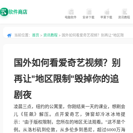
软件商店
电脑软件
安卓下载
苹果下载
资讯教程
当前位置：
首页
>
资讯教程
> 国外如何看爱奇艺视频？别再让"地区限
制"毁掉你的追剧夜
国外如何看爱奇艺视频？别
再让"地区限制"毁掉你的追
剧夜
凌晨三点，纽约的公寓里，你刚结束一天的课业，想刷会
儿《狂飙》解压。点开爱奇艺，弹窗却冷冰冰地提
示："由于版权限制，您所在的地区无法观看。"这不是个
例。从洛杉矶到伦敦，从多伦多到悉尼，超过6000万海