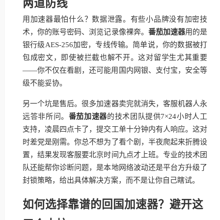
两道防线
用加速器最怕什么？数据泄露。有些小品牌没有加密技
术，你的账号密码、浏览记录像裸奔。
番茄加速器
用的是
银行级AES-256加密，专线传输。简单说，你的数据被打
包成密文，即使被拦截也解不开。这对留学生尤其重要
——你不仅在看剧，还可能用国内网银、支付宝，安全等
级不能妥协。
另一个坑是售后。很多加速器卖完就消失，客服机器人永
远答非所问。
番茄加速器
的技术团队提供7×24小时人工
支持，凌晨四点卡了，提交工单十分钟内有人响应。这对
时差党是刚需。你总不想为了看个剧，半夜爬起来折腾设
置，结果发现客服要北京时间九点才上班。专业的技术团
队还能帮你诊断问题，是本地网络波动还是平台方升级了
封锁策略，给出具体解决方案，而不是让你自己瞎试。
如何选择靠谱的回国加速器？避开这