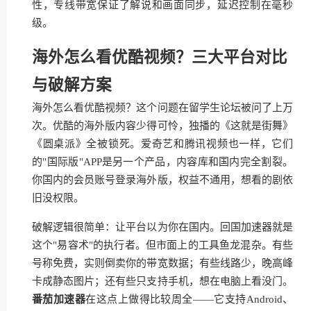
性，专线带宽保证了解说和画面同步，延迟控制在毫秒
级。
海外怎么看优酷视频？三大平台对比
与破解方案
海外怎么看优酷视频？这个问题在留学生论坛被问了上万
次。优酷的海外版内容少得可怜，独播的《这就是街舞》
《圆桌派》全被锁死。爱奇艺和腾讯视频也一样，它们
的"国际版"APP是另一个产品，内容库和国内完全割裂。
你国内的会员账号登录海外版，权益不通用，想看的剧依
旧没权限。
破解逻辑很简单：让平台以为你在国内。回国加速器就是
这个"易容术"的执行者。但市面上的工具鱼龙混杂。有些
号称免费，实则倒卖你的带宽数据；有些线路少，晚高峰
卡成静态图片；还有些只支持手机，想在电脑上看没门。
番茄加速器
在这点上做得比较周全——它支持Android、