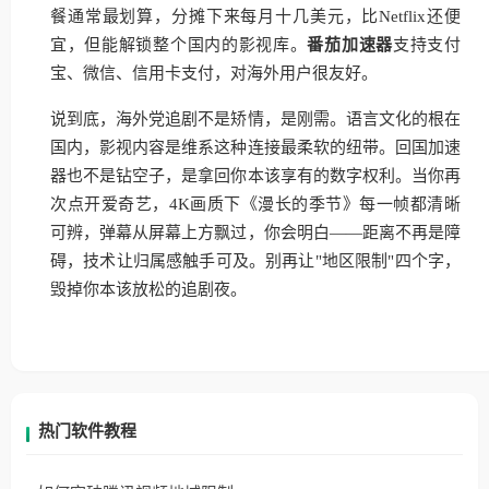
餐通常最划算，分摊下来每月十几美元，比Netflix还便
宜，但能解锁整个国内的影视库。
番茄加速器
支持支付
宝、微信、信用卡支付，对海外用户很友好。
说到底，海外党追剧不是矫情，是刚需。语言文化的根在
国内，影视内容是维系这种连接最柔软的纽带。回国加速
器也不是钻空子，是拿回你本该享有的数字权利。当你再
次点开爱奇艺，4K画质下《漫长的季节》每一帧都清晰
可辨，弹幕从屏幕上方飘过，你会明白——距离不再是障
碍，技术让归属感触手可及。别再让"地区限制"四个字，
毁掉你本该放松的追剧夜。
热门软件教程