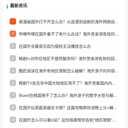
再因地区和版权限制所困扰。
最新资讯
飒漫画国外打不开怎么办？从追漫到追剧的海外网络自由之路
1
哔哩哔哩在国外看不了有什么办法？海外党亲测有效的回国加速解决方案
2
在国外豆瓣音乐因为版权无法播放怎么办
3
韩剧tv对所在地区不提供服务吗？海外党亲测有效的回国加速解决方案
4
酷匠阅读在海外有地区限制怎么破解？海外游子的内容归乡路
5
韩剧TV会员非中国大陆地区用不了？海外党看国内内容的加速器选择指南
6
Blued在韩国用不了怎么办？海外游子的数字乡愁与解决方案
7
在国外玩高能英雄总卡顿？这篇攻略帮你流畅上分+解锁国内影音自由
8
在国外怎么可以看b站？这份指南帮你告别“地区限制”的烦恼
9