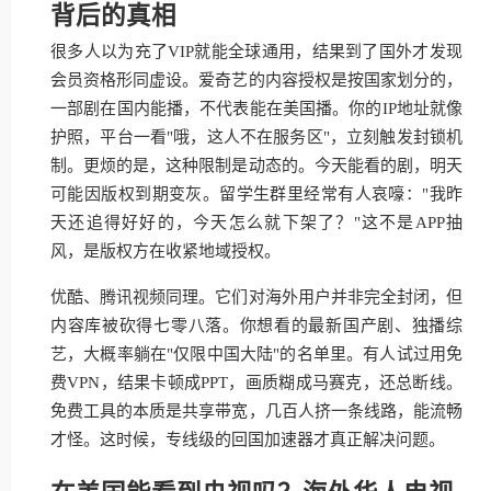
背后的真相
很多人以为充了VIP就能全球通用，结果到了国外才发现
会员资格形同虚设。爱奇艺的内容授权是按国家划分的，
一部剧在国内能播，不代表能在美国播。你的IP地址就像
护照，平台一看"哦，这人不在服务区"，立刻触发封锁机
制。更烦的是，这种限制是动态的。今天能看的剧，明天
可能因版权到期变灰。留学生群里经常有人哀嚎："我昨
天还追得好好的，今天怎么就下架了？"这不是APP抽
风，是版权方在收紧地域授权。
优酷、腾讯视频同理。它们对海外用户并非完全封闭，但
内容库被砍得七零八落。你想看的最新国产剧、独播综
艺，大概率躺在"仅限中国大陆"的名单里。有人试过用免
费VPN，结果卡顿成PPT，画质糊成马赛克，还总断线。
免费工具的本质是共享带宽，几百人挤一条线路，能流畅
才怪。这时候，专线级的回国加速器才真正解决问题。