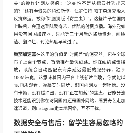
关"的操作让网友笑疯："这蛇怕不是从德云社逃出来
的？"还有奉俊昊的科幻新作，让罗伯特·帕丁森演克隆人
反抗命运，被称作"脑洞版《寄生虫》"。这些片子在国内
上映后，会迅速登陆爱奇艺、优酷的付费点播。海外党如
果没有回国加速器，只能等三个月后的盗版资源，画质
渣、翻译烂，讨论热度早就过了。
番茄加速器
在这里的价值是"时间差"的消灭器。它在全球
布了上百个节点，智能推荐最优线路。你在纽约点击播
放，系统会自动匹配东海岸延迟最低的服务器，独享
100M带宽。这意味着国内平台上线新片当晚，你就能以
4K画质观看，弹幕实时同步，跟国内网友一起吐槽。没
有卡顿，没有缓冲圈，没有"正在加载"的焦虑。智能分流
技术还能识别你在访问国内还是国外网站，看爱奇艺走加
速通道，刷Instagram走本地网络，互不干扰。
数据安全与售后：留学生容易忽略的